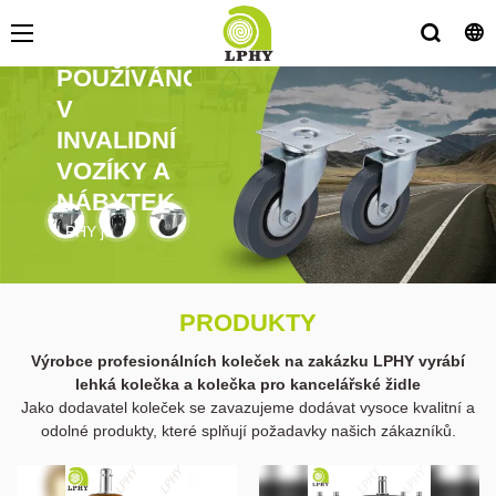
ŠIROCE
POUŽÍVÁNO
V
INVALIDNÍ
VOZÍKY A
NÁBYTEK
LPHY je
profesionální
výrobce a
dodavatel
PRODUKTY
zakázkových
koleček a nabízí
Výrobce profesionálních koleček na zakázku LPHY vyrábí
širokou škálu
lehká kolečka a kolečka pro kancelářské židle
možností, včetně
Jako dodavatel koleček se zavazujeme dodávat vysoce kvalitní a
středně těžkých a
odolné produkty, které splňují požadavky našich zákazníků.
lehkých koleček, a
také koleček pro
kancelářské židle.