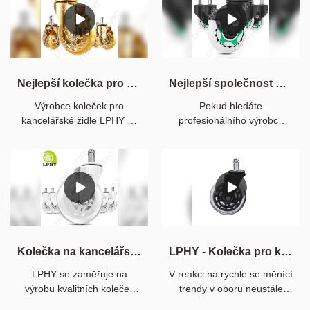
Naše produkty
uspokojí různé
potřeby a poskytují
středně těžké
zatížení a lehké
varianty vhodné
Nejlepší kolečka pro kancelářské židle za tovární cenu - Dodavatel a výrobci LPHY | Dodavatel a výrobci LPHY | LPHY
Nejlepší společnost pro svítící kolečka pro kancelářské židle - LPHY (sada 5 kusů) Hladce se otáčející kolečka pro vysoké zatížení
pro různé aplikace.
Výrobce koleček pro
Pokud hledáte
kancelářské židle LPHY se
profesionálního výrobce
zaměřuje na výrobu
světelných koleček, LPHY
kvalitních koleček pro židle
bude dobrou volbou,
pro zákazníky z celého
vyrábíme kolečka již více
světa.
než 25 let. Neváhejte se
obrátit na nás.
Kolečka na kancelářskou židli Rollerblade (sada 5 kusů) 3'' kolečka pro vysokou zátěž, bezpečná pro všechny podlahy
LPHY - Kolečka pro kancelářské židle (sada 5 kusů) - Odolná a bezpečná pro všechny podlahy včetně tvrdého dřeva - Perfektní náhrada za kolečka pro kancelářské židle u stolu
LPHY se zaměřuje na
V reakci na rychle se měnící
výrobu kvalitních koleček
trendy v oboru neustále
pro kancelářské židle
vylepšujeme a