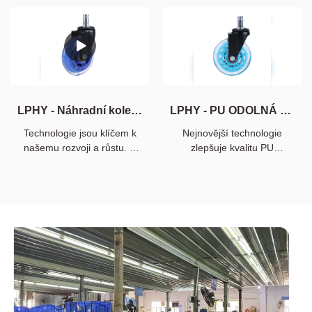
Rollerblade, široce se
modernizujeme výrobní
používají v nábytku,
technologie. Díky těmto
kancelářských stolech a
osvědčeným vlastnostem
židlích, snadno se instalují a
hrají kolečka pro
udržují.
kancelářské židle (sada 5
kusů) - odolná a bezpečná
pro všechny podlahy včetně
LPHY - Náhradní kolečka pro kancelářskou židli Rollerblade z PU o průměru 4 palce, závitová kolečka pro kancelářskou židli
LPHY - PU ODOLNÁ KANCELÁŘSKÁ KOLEČKA PRO ŽIDLE Kolečka na nábytek
tvrdého dřeva - perfektní
náhrada za podlahu stolu -
Technologie jsou klíčem k
Nejnovější technologie
důležitou roli v oblasti
našemu rozvoji a růstu. S
zlepšuje kvalitu PU
nábytkových koleček.
objevováním výhod
KOLEČEK PRO
4palcových koleček z PU
KANCELÁŘSKÝ NÁBYTEK
Rollerblade pro kancelářské
A ŽIDLE. Produkt se tedy již
židle, závitových koleček se
používá v široké škále
značně rozšířily i jejich
aplikací, jako jsou kolečka
oblasti použití. V oblasti
na nábytek.
nábytkových koleček má
velkou hodnotu.