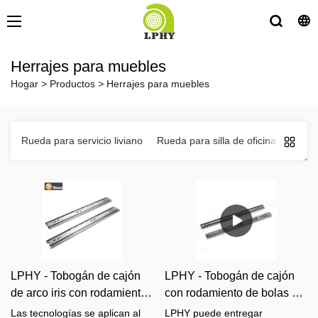
Herrajes para muebles
Hogar
>
Productos
>
Herrajes para muebles
Rueda para servicio liviano
Rueda para silla de oficina
Herra
LPHY - Tobogán de cajón
LPHY - Tobogán de cajón
de arco iris con rodamiento
con rodamiento de bolas 30
de bolas de extensión de 3
mm Tobogán de acero
Las tecnologías se aplican al
LPHY puede entregar