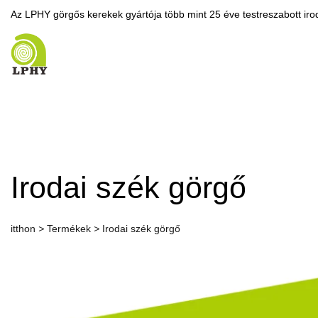
Az LPHY görgős kerekek gyártója több mint 25 éve testreszabott irod
Irodai szék görgő
itthon
>
Termékek
>
Irodai szék görgő