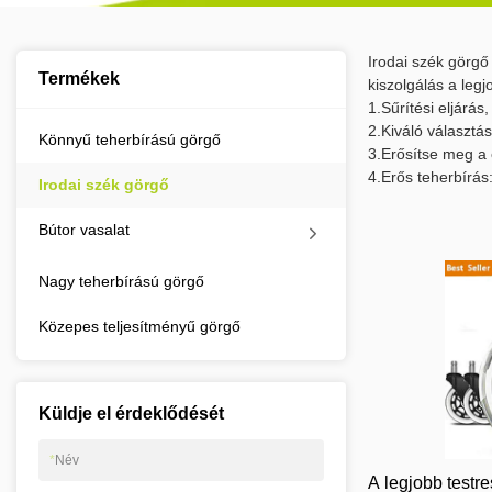
Irodai szék görgő
Termékek
kiszolgálás a legj
1.Sűrítési eljárás
2.Kiváló választá
Könnyű teherbírású görgő
3.Erősítse meg a 
4.Erős teherbírás
Irodai szék görgő
Bútor vasalat
Nagy teherbírású görgő
Közepes teljesítményű görgő
Küldje el érdeklődését
*
Név
A legjobb testr