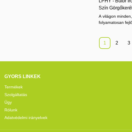
LPHY - Bútor Ir
meg.
Szín Görgőkeré
A világon minden, 
folyamatosan fejl
folyamatosan fejle
módszereket fejle
Irodai szék tovább
1
2
3
görgős kerék Körn
Skálázható alkalma
bútorgörgők.
GYORS LINKEK
Termékek
Szolgáltatás
Ügy
Rólunk
Adatvédelmi irányelvek