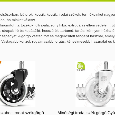
 elsősorban: bútorok, kocsik, kocsik, irodai székek, termékeinket nagyo
obb, ha minket választ..
, finomított tartozékok, ultra-alacsony hiba, extrudálás elleni védelem, ü
s: strapabíró és kopásálló, hosszú élettartamú, tartós, könnyen húzha
csapágyat: A görgő vastagított és megerősített tengelyt használ, amel
: Vastagabb konzol, rugalmasabb forgás, kényelmesebb használat és ka
eszabott irodai székgörgő
Minőségi irodai szék görgő Gyá