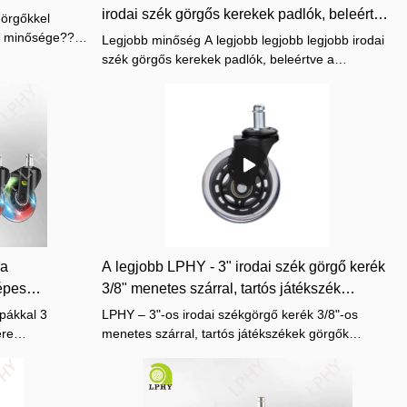
irodai szék görgős kerekek padlók, beleértve
görgőkkel
a keményfát, tökéletes cserét
nk minősége??
Legjobb minőség A legjobb legjobb legjobb irodai
termékgyár
szék görgős kerekek padlók, beleértve a
égét az ipar
keményfát, tökéletes cserét
ésem? V:Az
et, így Ön
.K:Mennyi a
 e-mailt
mék
:Üzemünk
:Hogyan
gében?
zési
görgőteszteket
la
A legjobb LPHY - 3" irodai szék görgő kerék
incs a
épes
3/8" menetes szárral, tartós játékszék
bozzon Csak
nygyártók
görgőkkel
pákkal 3
LPHY – 3"-os irodai székgörgő kerék 3/8"-os
görgőink
ere
menetes szárral, tartós játékszékek görgők
a legjobb
záröntvény a
cserebiztos keményfa csempepadlóhoz Az irodai
épest
székgörgők a piacon lévő hasonló termékekhez
előnyökkel
képest összehasonlíthatatlanul kiemelkedő