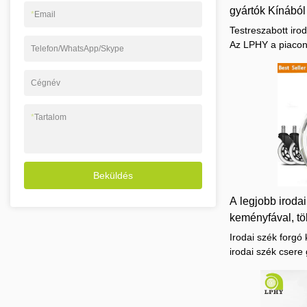
gyártók Kínábó
*
Email
Testreszabott iro
Az LPHY a piacon
Telefon/WhatsApp/Skype
képest összehason
előnyökkel rendel
Cégnév
minőségben, megj
örvend a piacon. 
termékek hibáit, é
*
Tartalom
Egyedi irodai szé
Kínából | Az LPHY
szerint.
Beküldés
A legjobb iroda
keményfával, tö
teherbírású bizt
Irodai szék forgó
irodai szék cser
LPHYTípus: szárú
kerék mérete: 7
50 kgAnyaga: mű