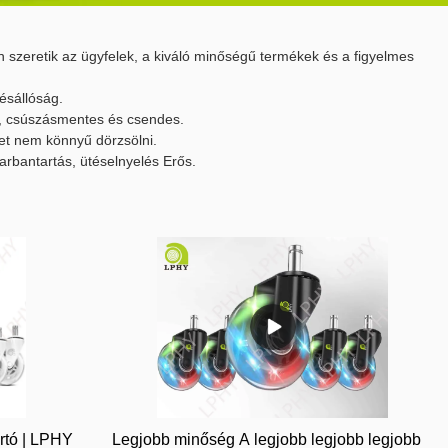
n szeretik az ügyfelek, a kiváló minőségű termékek és a figyelmes
tésállóság.
tó, csúszásmentes és csendes.
yet nem könnyű dörzsölni.
rbantartás, ütéselnyelés Erős.
rtó | LPHY
Legjobb minőség A legjobb legjobb legjobb