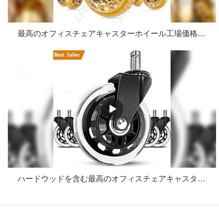
最高のオフィスチェアキャスターホイール工場価格 - LPHYサプライヤー& メーカー | LPHY サプライヤー& メーカー | LPHY
ハードウッドを含む最高のオフィスチェアキャスターホイールフロア完璧な交換デスク工場出荷時の価格の頑丈な金庫