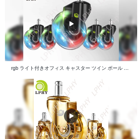
rgb ライト付きオフィス キャスター ツイン ボール ベアリング交換用コンピューター ゲーム チェアねじ付きステム キャスト メーカー