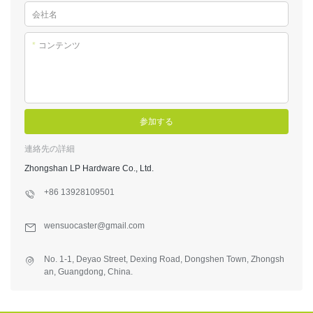
会社名
*
コンテンツ
参加する
連絡先の詳細
Zhongshan LP Hardware Co., Ltd.
+86 13928109501
wensuocaster@gmail.com
No. 1-1, Deyao Street, Dexing Road, Dongshen Town, Zhongsh
an, Guangdong, China.