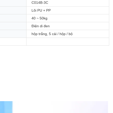
C014B-3C
Lõi PU + PP
40 ~ 50kg
Điện di đen
hộp trắng, 5 cái / hộp / bộ