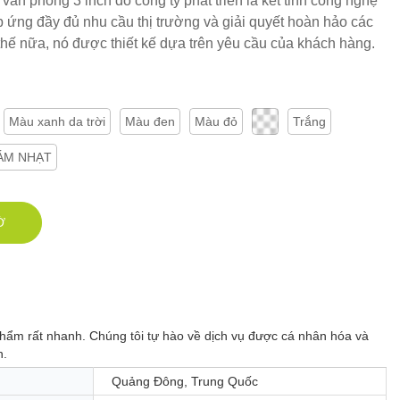
ăn phòng 3 inch do công ty phát triển là kết tinh công nghệ
p ứng đầy đủ nhu cầu thị trường và giải quyết hoàn hảo các
hế nữa, nó được thiết kế dựa trên yêu cầu của khách hàng.
Màu xanh da trời
Màu đen
Màu đỏ
Trắng
ÁM NHẠT
Ờ
hẩm rất nhanh. Chúng tôi tự hào về dịch vụ được cá nhân hóa và
h.
Quảng Đông, Trung Quốc