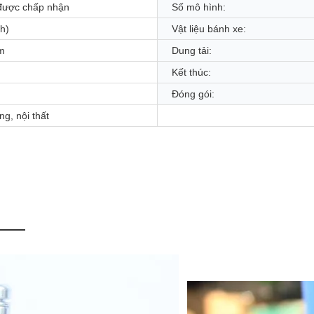
được chấp nhận
Số mô hình:
nh)
Vật liệu bánh xe:
mm
Dung tải:
Kết thúc:
Đóng gói:
g, nội thất