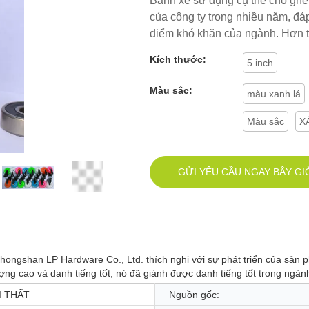
Bánh xe sử dụng cụ thể cho ghế v
của công ty trong nhiều năm, đá
điểm khó khăn của ngành. Hơn t
Kích thước:
5 inch
Màu sắc:
màu xanh lá
Màu sắc
X
GỬI YÊU CẦU NGAY BÂY GI
ongshan LP Hardware Co., Ltd. thích nghi với sự phát triển của sản p
ng cao và danh tiếng tốt, nó đã giành được danh tiếng tốt trong ngàn
I THẤT
Nguồn gốc: