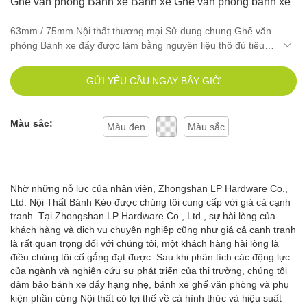
Ghế văn phòng Bánh xe Bánh xe Ghế văn phòng bánh xe
63mm / 75mm Nội thất thương mại Sử dụng chung Ghế văn
phòng Bánh xe đẩy được làm bằng nguyên liệu thô đủ tiêu
chuẩn và dễ chế biến. Kết hợp tất cả tính năng tuyệt vời của
những vật liệu đó, LPHY luôn ổn định và lâu bền khi sử dụng,
GỬI YÊU CẦU NGAY BÂY GIỜ
là sự kết hợp hoàn hảo của tất cả sự hoàn hảo và nhất định
tạo ra lợi ích cho khách hàng.
Màu sắc:
Màu đen
Màu sắc
Nhờ những nỗ lực của nhân viên, Zhongshan LP Hardware Co.,
Ltd. Nội Thất Bánh Kèo được chúng tôi cung cấp với giá cả cạnh
tranh. Tại Zhongshan LP Hardware Co., Ltd., sự hài lòng của
khách hàng và dịch vụ chuyên nghiệp cũng như giá cả cạnh tranh
là rất quan trọng đối với chúng tôi, một khách hàng hài lòng là
điều chúng tôi cố gắng đạt được. Sau khi phân tích các động lực
của ngành và nghiên cứu sự phát triển của thị trường, chúng tôi
đảm bảo bánh xe đẩy hạng nhẹ, bánh xe ghế văn phòng và phụ
kiện phần cứng Nội thất có lợi thế về cả hình thức và hiệu suất