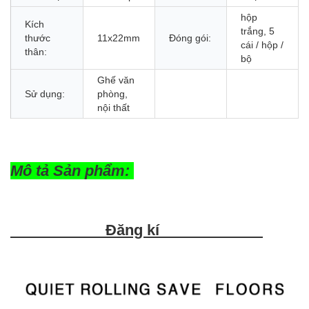
hộp
Kích
trắng, 5
thước
11x22mm
Đóng gói:
cái / hộp /
thân:
bộ
Ghế văn
Sử dụng:
phòng,
nội thất
Mô tả Sản phẩm:
Đăng kí