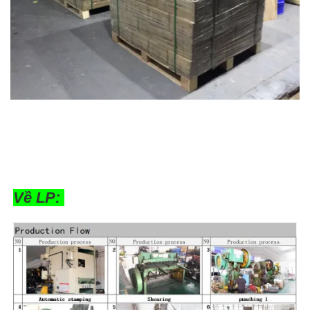
Về LP: