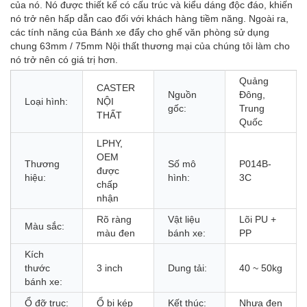
của nó. Nó được thiết kế có cấu trúc và kiểu dáng độc đáo, khiến
nó trở nên hấp dẫn cao đối với khách hàng tiềm năng. Ngoài ra,
các tính năng của Bánh xe đẩy cho ghế văn phòng sử dụng
chung 63mm / 75mm Nội thất thương mại của chúng tôi làm cho
nó trở nên có giá trị hơn.
Quảng
CASTER
Nguồn
Đông,
Loại hình:
NỘI
gốc:
Trung
THẤT
Quốc
LPHY,
OEM
Thương
Số mô
P014B-
được
hiệu:
hình:
3C
chấp
nhận
Rõ ràng
Vật liệu
Lõi PU +
Màu sắc:
màu đen
bánh xe:
PP
Kích
thước
3 inch
Dung tải:
40 ~ 50kg
bánh xe:
Ổ đỡ trục:
Ổ bi kép
Kết thúc:
Nhựa đen