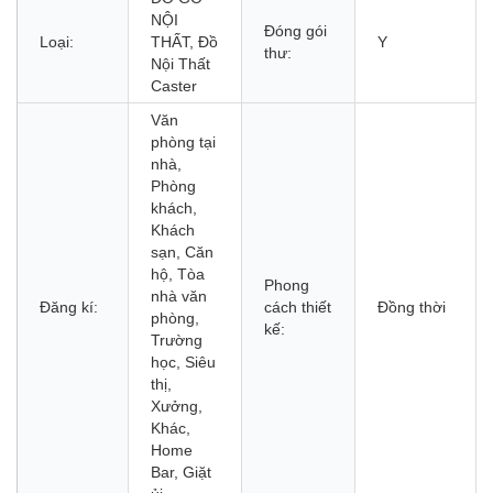
NỘI
Đóng gói
Loại:
THẤT, Đồ
Y
thư:
Nội Thất
Caster
Văn
phòng tại
nhà,
Phòng
khách,
Khách
sạn, Căn
hộ, Tòa
Phong
nhà văn
Đăng kí:
cách thiết
Đồng thời
phòng,
kế:
Trường
học, Siêu
thị,
Xưởng,
Khác,
Home
Bar, Giặt