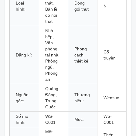
Loại
thất,
Đóng
N
hình:
Bản lề
gói thư:
đồ nội
thất
Nhà
bếp,
Văn
phòng
Phong
Cổ
Đăng kí:
tại nhà,
cách
truyền
Phòng
thiết kế:
ngủ,
Phòng
ăn
Quảng
Nguồn
Đông,
Thương
Wensuo
gốc:
Trung
hiệu:
Quốc
Số mô
WS-
WS-
Mục:
hình:
C001
C001
Một
Thép