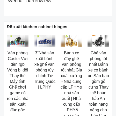
Wechat: darrenwx88
Đề xuất kitchen cabinet hinges
Văn phòng
3“Nhà sản
Bánh xe
Ghế văn
Caster Với
xuất bánh
đẩy ghế
phòng tốt
đèn rgb
xe ghế văn
văn phòng
nhất Bánh
Vòng bi đôi
phòng tùy
tốt nhất Giá
xe có bánh
Thay thế
chỉnh Từ
xuất xưởng
xe Sàn bao
Máy tính
Trung Quốc
- Nhà cung
gồm gỗ
Ghế chơi
| LPHY
cấp LPHY&
cứng Thay
game có
nhà sản
thế hoàn
ren các nhà
xuất | Nhà
hảo An
sản xuất
cung cấp
toàn hạng
đúc gốc
LPHY&
nặng cho
nhà sản
bàn làm