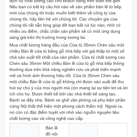
dịch vụ chất lượng cao cho khách hàng trên toàn thế giới.
Nếu bạn có bất kỳ câu hỏi nào về sản phẩm bản lề tủ bếp
mới của chúng tôi hoặc muốn biết thêm về công ty của
chúng tôi, hãy liên hệ với chúng tôi. Các chuyên gia của
chúng tôi rất sẵn lòng giúp đỡ bạn bất cứ lúc nào, nhờ có
nhiều ưu điểm, chắc chắn sản phẩm sẽ có một ứng dụng
sáng giá trên thị trường trong tương lai.
Mua chất lượng hàng đầu của Cửa tủ 35mm Chén sâu một
chiều Bản lề cửa tủ bằng gỗ nhà bếp với giá thấp từ một số
nhà sản xuất tốt nhất của sản phẩm. Cửa tủ chất lượng cao
Chén sâu 35mm Một chiều Bản lề cửa tủ gỗ nhà bếp thông
thường dựa trên khả năng nghiên cứu và phát triển mạnh
mẽ và hình ảnh thương hiệu tốt. Cửa tủ 35mm Chén sâu
một chiều Bản lề cửa tủ gỗ không chỉ được sản xuất để thu
hút sự chú ý của mọi người mà còn mang lại sự tiện lợi và lợi
ích cho họ. Được thiết kế bởi các nhà thiết kế sáng tạo,
Bánh xe đẩy nhẹ, Bánh xe ghế văn phòng và phụ kiện phần
cứng Nội thất thể hiện một phong cách thẩm mỹ. Ngoài ra,
nó còn có đặc điểm tuyệt vời nhờ vào nguồn nguyên liệu
chất lượng cao và công nghệ cao cấp.
Bản lề
đồ nội