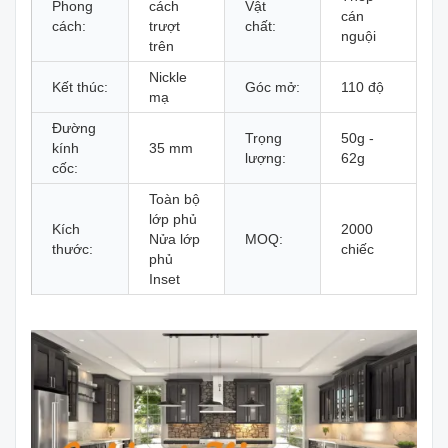
Phong
cách
Vật
cán
cách:
trượt
chất:
nguội
trên
Nickle
Kết thúc:
Góc mở:
110 độ
mạ
Đường
Trọng
50g -
kính
35 mm
lượng:
62g
cốc:
Toàn bộ
lớp phủ
Kích
2000
Nửa lớp
MOQ:
thước:
chiếc
phủ
Inset