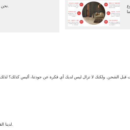
عينة
نحن نقدم خدمة 24 ساعة على الانترنت.
ات قبل الشحن. ولكنك لا تزال ليس لديك أي فكرة عن جودتنا، أليس كذلك؟ لذلك، 
2. قبول أي كمية من مشروع OEM / ODM، لدينا القدرة على صنع العينة من مصنعنا.