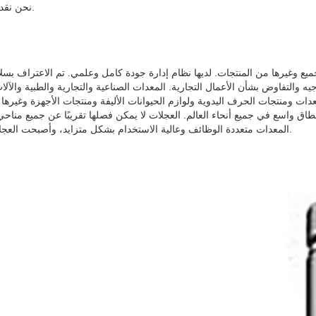
3. نحن نقدم جميع أنواع العجلات والعجلات، ونحن نقدم أيضا جميع الأجزاء ذات الصلة.
لمعدات ومنتجات الحرف اليدوية ولوازم الحيوانات الأليفة ومنتجات الأجهزة وغير
 واسع في جميع أنحاء العالم. العجلات لا يمكن فصلها تقريبًا عن جميع مناحي 
المعدات متعددة الوظائف وعالية الاستخدام بشكل متزايد، وأصبحت العجلات أجزاء لا غنى عنها. أصبح تطوير العجلات أكثر تخصصًا وأصبح صناعة خاصة.