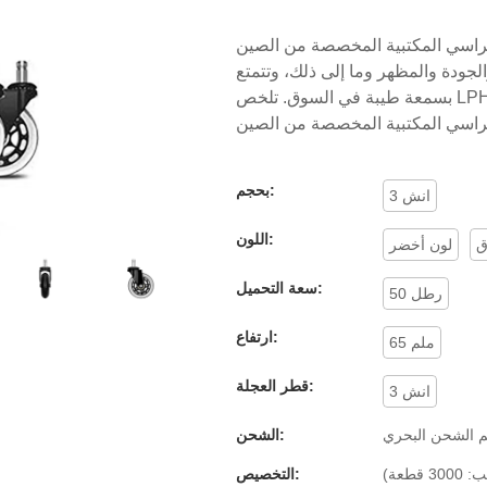
لمخصصة من الصين | LPHY مقارنة بالمنتجات المماثلة
الجودة والمظهر وما إلى ذلك، وتتمتع
بسمعة طيبة في السوق. تلخص LPHY عيوب المنتجات السابقة وتحسنها باستمرار. يمكن تخصيص
بحجم:
3 انش
اللون:
ق
لون أخضر
سعة التحميل:
50 رطل
ارتفاع:
65 ملم
قطر العجلة:
3 انش
 الشحن البحري
الشحن:
طعة)
التخصيص: