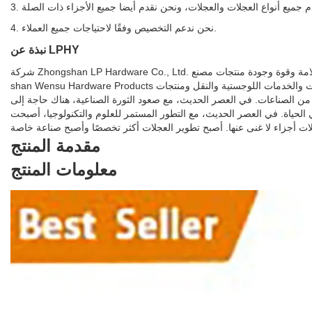
4. نحن ندعم التخصيص وفقًا لاحتياجات جميع العملاء.
نبذة عن LPHY
شركة Zhongshan LP Hardware Co., Ltd. هي شركة تنتج وتعالج العجلات وأكواب الأقدام وبراميل خط التجميع وغيرها من المنتجات. لديها نظام إدارة جودة كامل وعلمي. تم الاعتراف بسلامة وقوة وجودة منتجات مصنع Zhong-
shan Wensu Hardware Products من قبل الصناعة. نرحب بالأصدقاء من جميع مناحي الحياة للزيارة والتوجيه والتفاوض بشأن الأعمال التجارية. المعدات الصناعية والتجارية والطبية والآلات والخدمات اللوجستية والنقل ومنتجات
ها من الصناعات. في العصر الحديث، مع صعود الثورة الصناعية، هناك حاجة إلى
الحياة. في العصر الحديث، مع التطور المستمر للعلوم والتكنولوجيا، أصبحت
مقدمة المنتج
معلومات المنتج