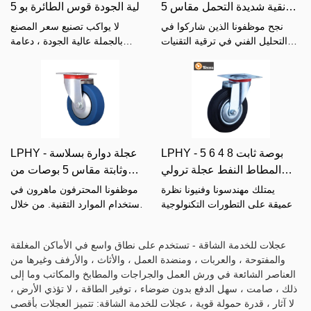
نقية شديدة التحمل مقاس 5
عالية الجودة قوس الطائرة بو 5
بوصات من أجل صندوق قمامة
بوصة عجلات صلبة كاسرات
نجح موظفونا الذين شاركوا في
لا يواكب تصنيع سعر المصنع
صندوق قمامة لحاويات
الثقيلة
التحليل الفني في ترقية التقنيات
بالجملة عالية الجودة ، دعامة
بشكل أساسي لتصنيع عجلة
عجلات من البولي يوريثان بقياس 5
النفايات حاويات نفايات شديدة
مطاطية سوداء نقية شديدة التحمل
بوصات ، اتجاه تطور السوق
التحمل
مقاس 5 بوصات لعجلة حاوية
ومواكبة العصر ، ولكن أيضًا من
نفايات سلة المهملات بطريقة أكثر
خلال التحليل المهني للصناعة
فاعلية.لديها تطبيقات في مجموعة
وتحديد المواقع الدقيقة في السوق
واسعة من المجالات ، مثل الأثاث
، ويعتمد على قوة الإنتاج القوية
عجلات.
وقوة تقنية قوية.
LPHY - 5 6 4 8 بوصة ثابت
LPHY - عجلة دوارة بسلاسة
المطاط النفط عجلة ترولي
وثابتة مقاس 5 بوصات من
العضوية الثقيلة الصناعية دوارة
البولي يوريثان عالية التحمل
يمتلك مهندسونا وفنيونا نظرة
موظفونا المحترفون ماهرون في
عجلات الفرامل الصلبة مع
من البولي يوريثان مزودة
عميقة على التطورات التكنولوجية
استخدام الموارد التقنية. من خلال
الجديدة. حتى الآن ، كنا نتبنى
الاستفادة من التكنولوجيا ، نضمن
الفرامل كاسرات شديدة
بعجلات نحاسية مزودة بفرامل
التقنيات المطورة بشكل ناضج.إنها
سير عملية تصنيع المنتج بكفاءة. في
التحمل
عجلات للخدمة الشاقة - تستخدم على نطاق واسع في الأماكن المغلقة
مشهورة في مجال (مجالات)
مجال (مجالات) تطبيق عجلات
والمفتوحة ، والعربات ، ومنضدة العمل ، والأثاث ، والأرفف وغيرها من
التطبيقات من 5 6 4 8 بوصة عجلة
العجلات ، يمكن للعجلات ذات
العناصر الشائعة في ورش العمل والجراجات والمطابخ والمكاتب وما إلى
زيت مطاطية ثابتة عجلات عجلات
العجلات النحاسية المصنوعة من
ذلك ، صامت ، سهل الدفع بدون ضوضاء ، توفير الطاقة ، لا تؤذي الأرض ،
مكابح صلبة صناعية ثقيلة التحمل
مادة البولي يوريثان شديدة التحمل
لا آثار ، قدرة حمولة قوية ، عجلات للخدمة الشاقة: تتميز العجلات بأقصى
مع الفرامل.
والمزودة بفرامل أن تحقق أكبر