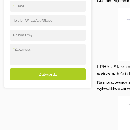
ładunków
Dustbin Pojemnik 
*
E-mail
jest powszechnie
konkurencyjne ce
standardy branżo
Telefon/WhatsApp/Skype
obejmują skrzynie
Nazwa firmy
*
Zawartość
LPHY - Stałe k
wytrzymałości d
Zatwierdź
samochodów Tr
Nasi pracownicy s
wykwalifikowani w
procesie produkcj
dużej wytrzymało
Nieustannie udow
stosowany w obsz
meblowych.