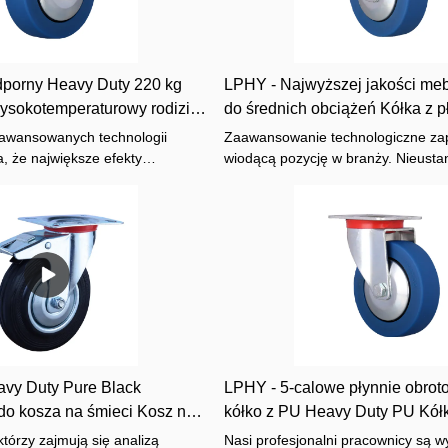
porny Heavy Duty 220 kg
LPHY - Najwyższej jakości me
ysokotemperaturowy rodizio
do średnich obciążeń Kółka z p
ymałe walizki
hamulcem Wytrzymałe walizki
awansowanych technologii
Zaawansowanie technologiczne z
, że ​​największe efekty
wiodącą pozycję w branży. Nieusta
łek rodizio o dużej
aktualizujemy i rozwijamy technolog
0 kg z niebieskim PU, odpornych
wykorzystanie zaawansowanych tec
atury są w pełni wykorzystane.
zapewnia pełne wykorzystanie właś
 zastosowań i teraz nadaje się
produktu. Dziedziny kółek meblowy
swojej wyższości.
vy Duty Pure Black
LPHY - 5-calowe płynnie obroto
o kosza na śmieci Kosz na
kółko z PU Heavy Duty PU Kół
a odpady Heavy Duty Cases
mosiądzu z hamulcem Wytrzyma
którzy zajmują się analizą
Nasi profesjonalni pracownicy są w