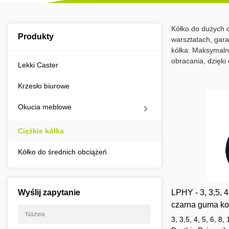
Kółko do dużych o
Produkty
warsztatach, gara
kółka: Maksymalna
obracania, dzięki
Lekki Caster
Krzesło biurowe
Okucia meblowe
Ciężkie kółka
Kółko do średnich obciążeń
LPHY - 3, 3,5, 4,
Wyślij zapytanie
czarna guma ko
*
Nazwa
pojemnik na odp
3, 3,5, 4, 5, 6, 8,