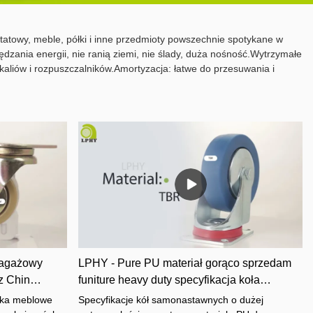
tatowy, meble, półki i inne przedmioty powszechnie spotykane w
ędzania energii, nie ranią ziemi, nie ślady, duża nośność.Wytrzymałe
aliów i rozpuszczalników.Amortyzacja: łatwe do przesuwania i
bagażowy
LPHY - Pure PU materiał gorąco sprzedam
z Chin
funiture heavy duty specyfikacja koła
samonastawnego do wózka Wózek Heavy
łka meblowe
Specyfikacje kół samonastawnych o dużej