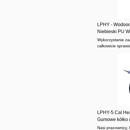
LPHY - Wodood
Niebieski PU W
Koła Koła Wytrz
Wykorzystanie za
całkowicie sprawia
wodoodpornych kó
wytrzymałości 22
na wysokie temper
Ma szeroki zakres
na pola.
LPHY-5 Cal Hea
Gumowe kółko d
śmieci Kółko n
Nasi pracownicy, 