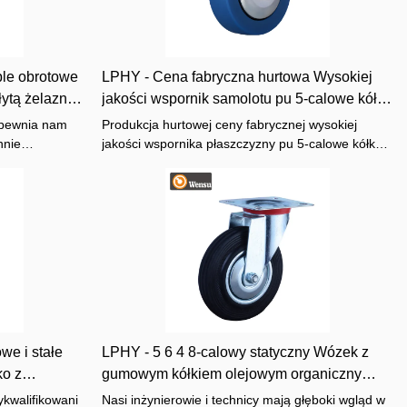
ble obrotowe
LPHY - Cena fabryczna hurtowa Wysokiej
łytą żelazną z
jakości wspornik samolotu pu 5-calowe kółka
z litego kółka Wytrzymałe obudowy
apewnia nam
Produkcja hurtowej ceny fabrycznej wysokiej
nnie
jakości wspornika płaszczyzny pu 5-calowe kółka z
ie. To właśnie
pełnymi kołami nie tylko nadąża za trendem
hnologii
rozwoju rynku i dotrzymuje kroku czasom, ale
ciwości
także dzięki profesjonalnej analizie branży i
ch dowiodły
precyzyjnemu pozycjonowaniu na rynku, a także
opiera się na silnej sile produkcyjnej i silna siła
techniczna.
we i stałe
LPHY - 5 6 4 8-calowy statyczny Wózek z
ko z
gumowym kółkiem olejowym organiczny
łe etui
Heavy Duty Przemysłowe Obrotowe sztywne
ykwalifikowani
Nasi inżynierowie i technicy mają głęboki wgląd w