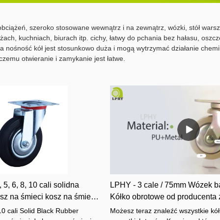
bciążeń, szeroko stosowane wewnątrz i na zewnątrz, wózki, stół warsz
żach, kuchniach, biurach itp. cichy, łatwy do pchania bez hałasu, oszcz
 nośność kół jest stosunkowo duża i mogą wytrzymać działanie chemik
 czemu otwieranie i zamykanie jest łatwe.
 5, 6, 8, 10 cali solidna
LPHY - 3 cale / 75mm Wózek 
sz na śmieci kosz na śmieci
Kółko obrotowe od producenta 
ady kółka do ciężkich
Ciężkie walizki
 10 cali Solid Black Rubber
Możesz teraz znaleźć wszystkie kó