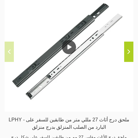
LPHY - ملحق درج أثاث 27 مللي متر من طابقين للسفر على
البارد من الصلب المنزلق بدرج منزلق
ملحق درج الأثاث مقاس 27 مم من طابقين للسفر على شكل درج