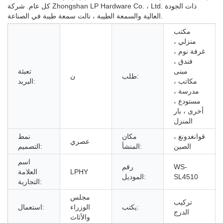
كل عام. شركة Zhongshan LP Hardware Co. ، Ltd. ذات الجودة
العالية والسمعة الطيبة ، نالت سمعة طيبة في الصناعة.
مكتب
منزلي ،
غرفة نوم ،
فندق ،
مبنى
تعبئة
طلب:
ن
مكاتب ،
البريد:
مدرسة ،
مستودع ،
أخرى ، بار
المنزل
قوانغدونغ ،
مكان
نمط
عصري
الصين
المنشأ:
التصميم:
اسم
WS-
رقم
LPHY
العلامة
SL4510
الموديل:
التجارية:
مجلس
تركيب
يكتب:
الوزراء
استعمال:
الدرج
والأثاث