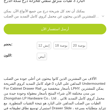
البارد 3 طيات منزلق سفلي للخزانة درج سكة الدرج
يمكنك أن تجد كل شريحة درج من جميع الأنواع الآن. يمكن
للمشترين الذين يبحثون عن محمل كروي كامل التمديد من الصلب
المدلفن على البارد بثلاثة طيات منحنية للسكك الحديدية لدرج الخزانة
بأفضل جودة الوصول إلى كل ما يحتاجون إليه. أعلى جودة المنتج.
أرسل استفسار الآن
بحجم:
20 بوصة
18 بوصة
12 إنش
اللون:
أبيض
الآلاف من المشترين الذين كانوا يبحثون عن أعلى جودة من الصلب
المدلفن على البارد 3-فولد كامل التمديد كروي الشريحة Undermounted
For Cabinet Drawer Rail بأسعار منخفضة من LPHY. يمكن للمشترين
من مدن مختلفة الآن شراء المنتج بأسعار معقولة وجودة جيدة من
Zhongshan LP Hardware Co.، Ltd .. محمل كروي كامل التمديد ثلاثي
الطيات من الصلب المدلفن على البارد هو نتيجة التقنيات المتطورة. مع
استمرار توسيع نطاق تطبيقاته في Drawer Slide ، تتزايد متطلباته بسرعة