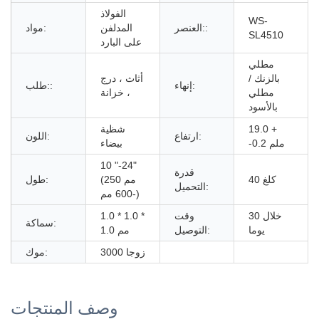
الفولاذ
WS-
العنصر::
المدلفن
مواد:
SL4510
على البارد
مطلي
بالزنك /
أثاث ، درج
إنهاء:
طلب::
مطلي
، خزانة
بالأسود
19.0 +
شظية
ارتفاع:
اللون:
-0.2 ملم
بيضاء
10 "-24"
قدرة
40 كلغ
(250 مم
طول:
التحميل:
-600 مم)
خلال 30
وقت
1.0 * 1.0 *
سماكة:
يوما
التوصيل:
1.0 مم
3000 زوجا
موك:
وصف المنتجات