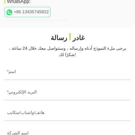
WhatsApp:
+86 13435745822
غادر
أ
رسالة
يرجى ملء النموذج أدناه وإرساله ، وسنتواصل معك خلال 24 ساعة ،
شكرًا لك!
اسم
البريد الإلكتروني
هاتف/واتساب/سكايب
اسم الشركة