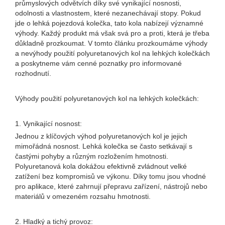
průmyslových odvětvích díky své vynikající nosnosti,
odolnosti a vlastnostem, které nezanechávají stopy. Pokud
jde o lehká pojezdová kolečka, tato kola nabízejí významné
výhody. Každý produkt má však svá pro a proti, která je třeba
důkladně prozkoumat. V tomto článku prozkoumáme výhody
a nevýhody použití polyuretanových kol na lehkých kolečkách
a poskytneme vám cenné poznatky pro informované
rozhodnutí.
Výhody použití polyuretanových kol na lehkých kolečkách:
1. Vynikající nosnost:
Jednou z klíčových výhod polyuretanových kol je jejich
mimořádná nosnost. Lehká kolečka se často setkávají s
častými pohyby a různým rozložením hmotnosti.
Polyuretanová kola dokážou efektivně zvládnout velké
zatížení bez kompromisů ve výkonu. Díky tomu jsou vhodné
pro aplikace, které zahrnují přepravu zařízení, nástrojů nebo
materiálů v omezeném rozsahu hmotnosti.
2. Hladký a tichý provoz: