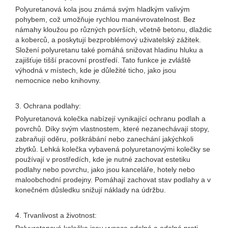
Polyuretanová kola jsou známá svým hladkým valivým
pohybem, což umožňuje rychlou manévrovatelnost. Bez
námahy kloužou po různých površích, včetně betonu, dlaždic
a koberců, a poskytují bezproblémový uživatelský zážitek.
Složení polyuretanu také pomáhá snižovat hladinu hluku a
zajišťuje tišší pracovní prostředí. Tato funkce je zvláště
výhodná v místech, kde je důležité ticho, jako jsou
nemocnice nebo knihovny.
3. Ochrana podlahy:
Polyuretanová kolečka nabízejí vynikající ochranu podlah a
povrchů. Díky svým vlastnostem, které nezanechávají stopy,
zabraňují oděru, poškrábání nebo zanechání jakýchkoli
zbytků. Lehká kolečka vybavená polyuretanovými kolečky se
používají v prostředích, kde je nutné zachovat estetiku
podlahy nebo povrchu, jako jsou kanceláře, hotely nebo
maloobchodní prodejny. Pomáhají zachovat stav podlahy a v
konečném důsledku snižují náklady na údržbu.
4. Trvanlivost a životnost: