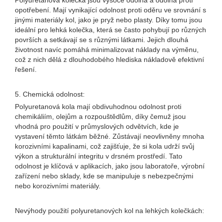
Polyuretanová kolečka jsou vysoce odolná a odolná proti
opotřebení. Mají vynikající odolnost proti oděru ve srovnání s
jinými materiály kol, jako je pryž nebo plasty. Díky tomu jsou
ideální pro lehká kolečka, která se často pohybují po různých
površích a setkávají se s různými látkami. Jejich dlouhá
životnost navíc pomáhá minimalizovat náklady na výměnu,
což z nich dělá z dlouhodobého hlediska nákladově efektivní
řešení.
5. Chemická odolnost:
Polyuretanová kola mají obdivuhodnou odolnost proti
chemikáliím, olejům a rozpouštědlům, díky čemuž jsou
vhodná pro použití v průmyslových odvětvích, kde je
vystavení těmto látkám běžné. Zůstávají neovlivněny mnoha
korozivními kapalinami, což zajišťuje, že si kola udrží svůj
výkon a strukturální integritu v drsném prostředí. Tato
odolnost je klíčová v aplikacích, jako jsou laboratoře, výrobní
zařízení nebo sklady, kde se manipuluje s nebezpečnými
nebo korozivními materiály.
Nevýhody použití polyuretanových kol na lehkých kolečkách: