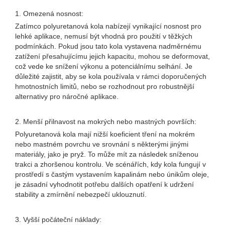
1. Omezená nosnost:
Zatímco polyuretanová kola nabízejí vynikající nosnost pro
lehké aplikace, nemusí být vhodná pro použití v těžkých
podmínkách. Pokud jsou tato kola vystavena nadměrnému
zatížení přesahujícímu jejich kapacitu, mohou se deformovat,
což vede ke snížení výkonu a potenciálnímu selhání. Je
důležité zajistit, aby se kola používala v rámci doporučených
hmotnostních limitů, nebo se rozhodnout pro robustnější
alternativy pro náročné aplikace.
2. Menší přilnavost na mokrých nebo mastných površích:
Polyuretanová kola mají nižší koeficient tření na mokrém
nebo mastném povrchu ve srovnání s některými jinými
materiály, jako je pryž. To může mít za následek sníženou
trakci a zhoršenou kontrolu. Ve scénářích, kdy kola fungují v
prostředí s častým vystavením kapalinám nebo únikům oleje,
je zásadní vyhodnotit potřebu dalších opatření k udržení
stability a zmírnění nebezpečí uklouznutí.
3. Vyšší počáteční náklady: