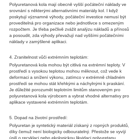
Polyuretanová kola mají obecně vyšší počáteční náklady ve
srovnání s některými alternativními materiály kol. I když
poskytují významné výhody, počáteční investice nemusí být
proveditelná pro organizace nebo jednotlivce s omezeným
rozpočtem. Je třeba pečlivě zvážit analýzu nákladů a přínosů
a posoudit, zda výhody převažují nad vyššími počátečními
náklady v zamýšlené aplikaci.
4. Zranitelnost vůči extrémním teplotám:
Polyuretanová kola mohou být citlivá na extrémní teploty. V
prostředí s vysokou teplotou mohou měknout, což vede k
deformaci a snížení výkonu, zatímco v extrémně chladném
prostředí se mohou stát křehkými a náchylnými k praskání.
Je důležité porozumět teplotním limitům stanoveným pro
polyuretanová kola výrobcem a vybrat vhodné alternativy pro
aplikace vystavené extrémním teplotám.
5. Dopad na životní prostředí:
Polyuretan je syntetický materiál získaný z ropných produktů,
díky čemuž není biologicky odbouratelný. Přestože se vyvíjí
úsilí o recyklaci nebo ekologickou likvidaci polyuretanu,