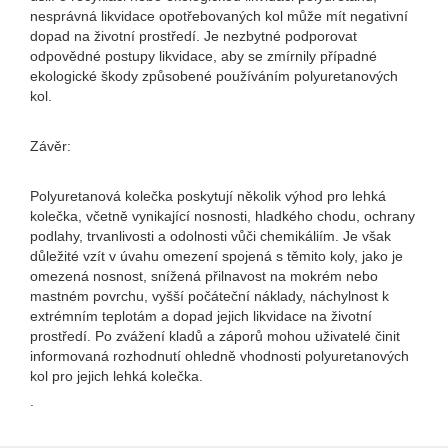
nesprávná likvidace opotřebovaných kol může mít negativní
dopad na životní prostředí. Je nezbytné podporovat
odpovědné postupy likvidace, aby se zmírnily případné
ekologické škody způsobené používáním polyuretanových
kol.
Závěr:
Polyuretanová kolečka poskytují několik výhod pro lehká
kolečka, včetně vynikající nosnosti, hladkého chodu, ochrany
podlahy, trvanlivosti a odolnosti vůči chemikáliím. Je však
důležité vzít v úvahu omezení spojená s těmito koly, jako je
omezená nosnost, snížená přilnavost na mokrém nebo
mastném povrchu, vyšší počáteční náklady, náchylnost k
extrémním teplotám a dopad jejich likvidace na životní
prostředí. Po zvážení kladů a záporů mohou uživatelé činit
informovaná rozhodnutí ohledně vhodnosti polyuretanových
kol pro jejich lehká kolečka.
.