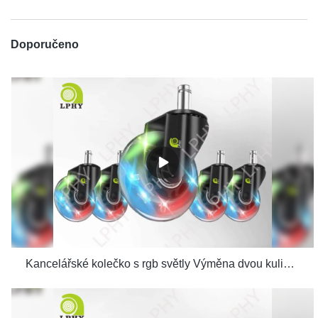
Doporučeno
Kancelářské kolečko s rgb světly Výměna dvou kuličkových ložisek pro počítačovou herní židli se závitem výrobci odlitků na stopce