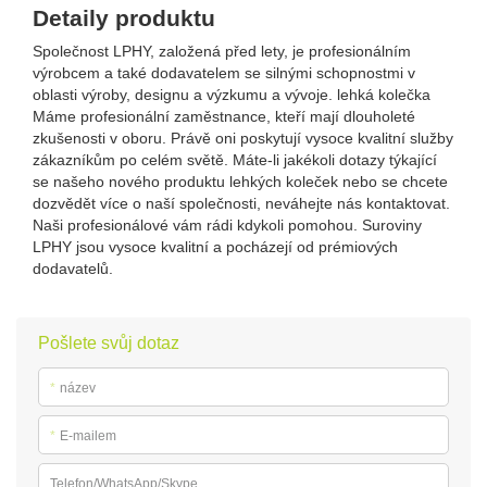
Detaily produktu
Společnost LPHY, založená před lety, je profesionálním
výrobcem a také dodavatelem se silnými schopnostmi v
oblasti výroby, designu a výzkumu a vývoje. lehká kolečka
Máme profesionální zaměstnance, kteří mají dlouholeté
zkušenosti v oboru. Právě oni poskytují vysoce kvalitní služby
zákazníkům po celém světě. Máte-li jakékoli dotazy týkající
se našeho nového produktu lehkých koleček nebo se chcete
dozvědět více o naší společnosti, neváhejte nás kontaktovat.
Naši profesionálové vám rádi kdykoli pomohou. Suroviny
LPHY jsou vysoce kvalitní a pocházejí od prémiových
dodavatelů.
Pošlete svůj dotaz
*
název
*
E-mailem
Telefon/WhatsApp/Skype