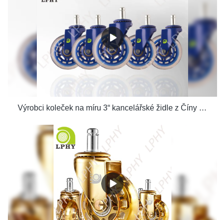
Výrobci koleček na míru 3“ kancelářské židle z Číny | LPHY