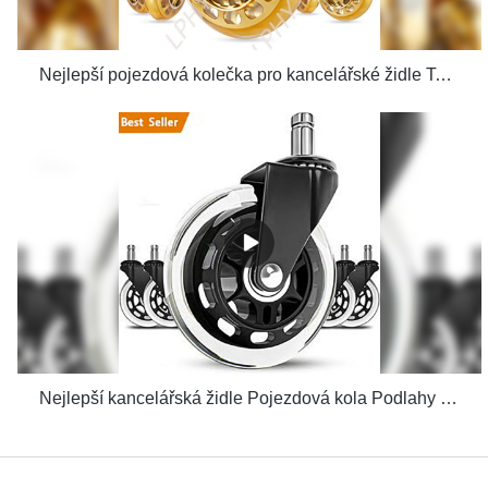
Nejlepší pojezdová kolečka pro kancelářské židle Tovární cena – Dodavatel LPHY& výrobci | Dodavatel LPHY& výrobci | LPHY
Nejlepší kancelářská židle Pojezdová kola Podlahy včetně tvrdého dřeva Perfektní výměna Bezpečné pro vysoké zatížení za psací stůl Tovární cena