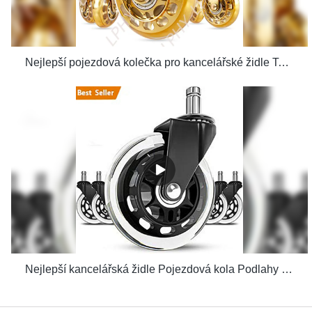
Nejlepší pojezdová kolečka pro kancelářské židle Tovární cena – Dodavatel LPHY& výrobci | Dodavatel LPHY& výrobci | LPHY
Nejlepší kancelářská židle Pojezdová kola Podlahy včetně tvrdého dřeva Perfektní výměna Bezpečné pro vysoké zatížení za psací stůl Tovární cena