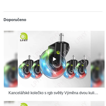
Doporučeno
Kancelářské kolečko s rgb světly Výměna dvou kuličkových ložisek pro počítačovou herní židli se závitem výrobci odlitků na stopce