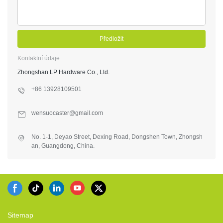
Předložit
Kontaktní údaje
Zhongshan LP Hardware Co., Ltd.
+86 13928109501
wensuocaster@gmail.com
No. 1-1, Deyao Street, Dexing Road, Dongshen Town, Zhongsh
an, Guangdong, China.
Sitemap