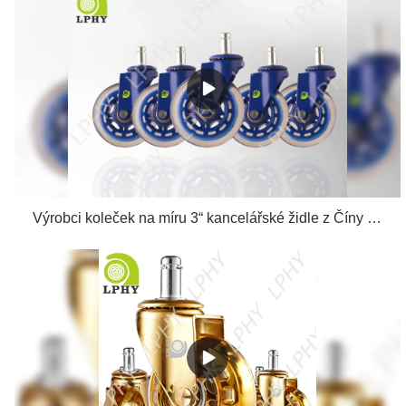
Výrobci koleček na míru 3“ kancelářské židle z Číny | LPHY