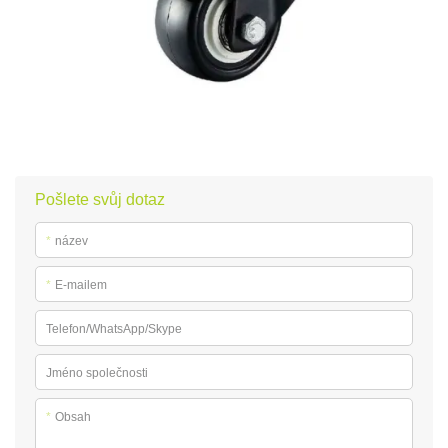
Pošlete svůj dotaz
*
název
*
E-mailem
Telefon/WhatsApp/Skype
Jméno společnosti
*
Obsah