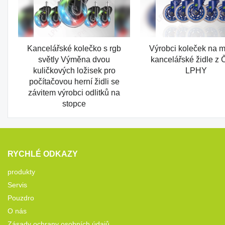
Kancelářské kolečko s rgb
Výrobci koleček na m
světly Výměna dvou
kancelářské židle z Č
kuličkových ložisek pro
LPHY
počítačovou herní židli se
závitem výrobci odlitků na
stopce
RYCHLÉ ODKAZY
produkty
Servis
Pouzdro
O nás
Zásady ochrany osobních údajů