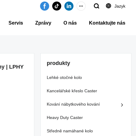
Jazyk
Servis
Zprávy
O nás
Kontaktujte nás
produkty
my | LPHY
Lehké otočné kolo
Kancelářské křeslo Caster
Kování nábytkového kování
Heavy Duty Caster
Středně namáhané kolo