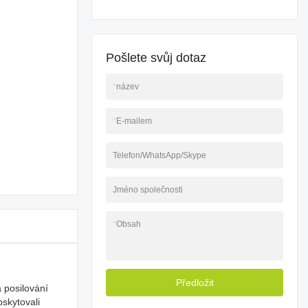
Pošlete svůj dotaz
*
název
*
E-mailem
Telefon/WhatsApp/Skype
Jméno společnosti
*
Obsah
Předložit
 posilování
skytovali