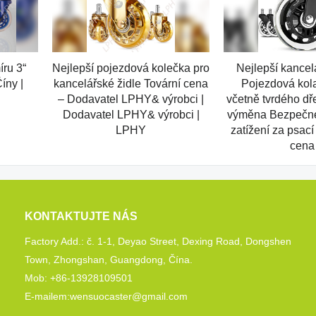
íru 3“
Nejlepší pojezdová kolečka pro
Nejlepší kancel
íny |
kancelářské židle Tovární cena
Pojezdová kol
– Dodavatel LPHY& výrobci |
včetně tvrdého dř
Dodavatel LPHY& výrobci |
výměna Bezpečné
LPHY
zatížení za psací
cena
KONTAKTUJTE NÁS
Factory Add.: č. 1-1, Deyao Street, Dexing Road, Dongshen
Town, Zhongshan, Guangdong, Čína.
Mob: +86-13928109501
E-mailem:wensuocaster@gmail.com