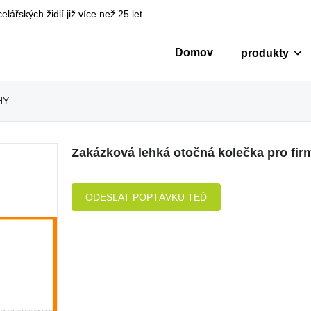
ářských židlí již více než 25 let
Domov
produkty
HY
Zakázková lehká otočná kolečka pro fir
ODESLAT POPTÁVKU TEĎ