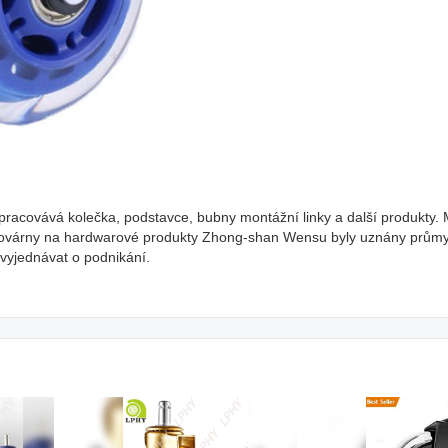
pracovává kolečka, podstavce, bubny montážní linky a další produkty.
uktů továrny na hardwarové produkty Zhong-shan Wensu byly uznány prům
a vyjednávat o podnikání.