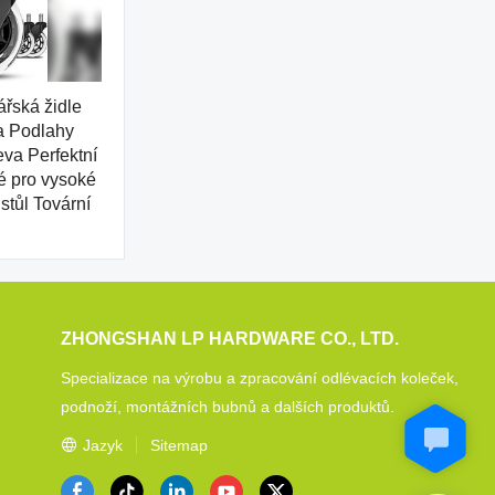
ářská židle
a Podlahy
eva Perfektní
 pro vysoké
 stůl Tovární
ZHONGSHAN LP HARDWARE CO., LTD.
Specializace na výrobu a zpracování odlévacích koleček,
podnoží, montážních bubnů a dalších produktů.
Jazyk
Sitemap