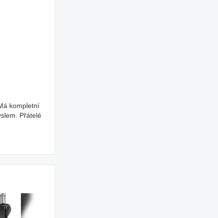
 Má kompletní
yslem. Přátelé