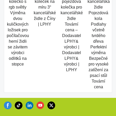
kolečko s
koleček na
pojezdová
kancelářská
rgb světly
míru 3“
kolečka pro
židle
Výměna
kancelářské
kancelářské
Pojezdová
dvou
židle z Číny
židle
kola
kuličkových
| LPHY
Tovární
Podlahy
ložisek pro
cena –
včetně
počítačovou
Dodavatel
tvrdého
herní židli
LPHY&
dřeva
se závitem
výrobci |
Perfektní
výrobci
Dodavatel
výměna
odlitků na
LPHY&
Bezpečné
stopce
výrobci |
pro vysoké
LPHY
zatížení za
psací stůl
Tovární
cena