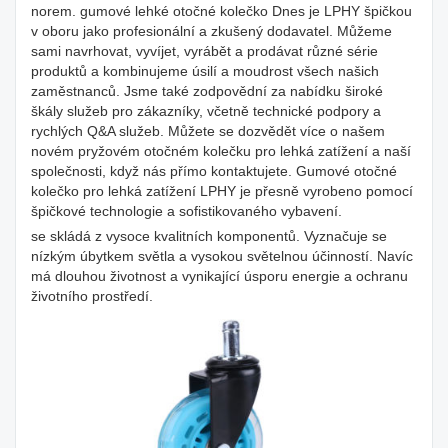
norem. gumové lehké otočné kolečko Dnes je LPHY špičkou
v oboru jako profesionální a zkušený dodavatel. Můžeme
sami navrhovat, vyvíjet, vyrábět a prodávat různé série
produktů a kombinujeme úsilí a moudrost všech našich
zaměstnanců. Jsme také zodpovědní za nabídku široké
škály služeb pro zákazníky, včetně technické podpory a
rychlých Q&A služeb. Můžete se dozvědět více o našem
novém pryžovém otočném kolečku pro lehká zatížení a naší
společnosti, když nás přímo kontaktujete. Gumové otočné
kolečko pro lehká zatížení LPHY je přesně vyrobeno pomocí
špičkové technologie a sofistikovaného vybavení.
se skládá z vysoce kvalitních komponentů. Vyznačuje se
nízkým úbytkem světla a vysokou světelnou účinností. Navíc
má dlouhou životnost a vynikající úsporu energie a ochranu
životního prostředí.