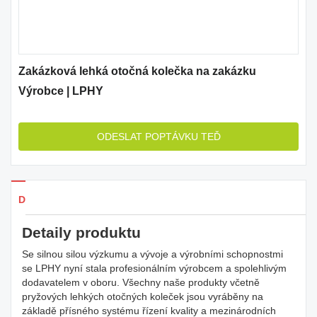
Zakázková lehká otočná kolečka na zakázku
Výrobce | LPHY
ODESLAT POPTÁVKU TEĎ
Detaily produkty
Detaily produktu
Se silnou silou výzkumu a vývoje a výrobními schopnostmi
se LPHY nyní stala profesionálním výrobcem a spolehlivým
dodavatelem v oboru. Všechny naše produkty včetně
pryžových lehkých otočných koleček jsou vyráběny na
základě přísného systému řízení kvality a mezinárodních