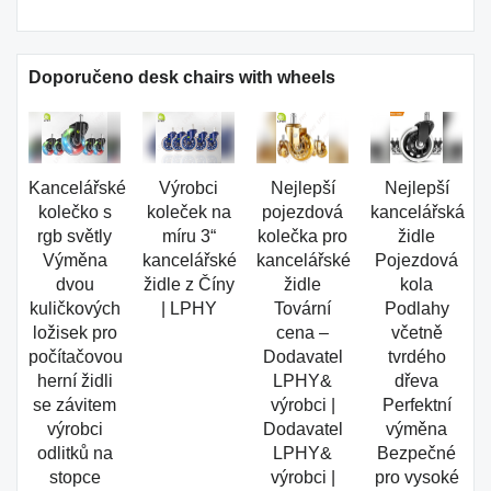
Doporučeno desk chairs with wheels
Kancelářské
Výrobci
Nejlepší
Nejlepší
kolečko s
koleček na
pojezdová
kancelářská
rgb světly
míru 3“
kolečka pro
židle
Výměna
kancelářské
kancelářské
Pojezdová
dvou
židle z Číny
židle
kola
kuličkových
| LPHY
Tovární
Podlahy
ložisek pro
cena –
včetně
počítačovou
Dodavatel
tvrdého
herní židli
LPHY&
dřeva
se závitem
výrobci |
Perfektní
výrobci
Dodavatel
výměna
odlitků na
LPHY&
Bezpečné
stopce
výrobci |
pro vysoké