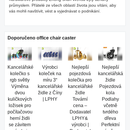
průmyslem. Přátelé ze všech oblastí života jsou vítáni, aby
vás mohli navštívit, vést a vyjednávat o podnikání.
Doporučeno office chair caster
Kancelářské
Výrobci
Nejlepší
Nejlepší
kolečko s
koleček na
pojezdová
kancelářská
rgb světly
míru 3“
kolečka pro
židle
Výměna
kancelářské
kancelářské
Pojezdová
dvou
židle z Číny
židle
kola
kuličkových
| LPHY
Tovární
Podlahy
ložisek pro
cena –
včetně
počítačovou
Dodavatel
tvrdého
herní židli
LPHY&
dřeva
se závitem
výrobci |
Perfektní