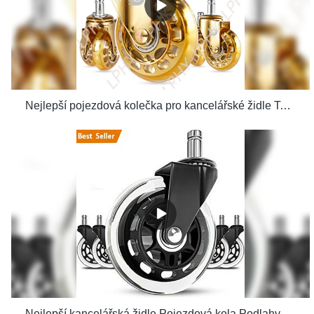
Nejlepší pojezdová kolečka pro kancelářské židle Tovární cena – Dodavatel LPHY& výrobci | Dodavatel LPHY& výrobci | LPHY
Nejlepší kancelářská židle Pojezdová kola Podlahy včetně tvrdého dřeva Perfektní výměna Bezpečné pro vysoké zatížení za psací stůl Tovární cena