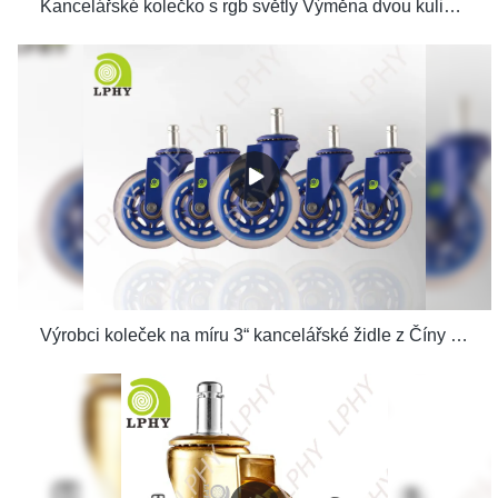
Kancelářské kolečko s rgb světly Výměna dvou kuličkových ložisek pro počítačovou herní židli se závitem výrobci odlitků na stopce
Výrobci koleček na míru 3“ kancelářské židle z Číny | LPHY