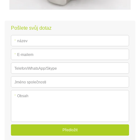
Pošlete svůj dotaz
*
název
*
E-mailem
Telefon/WhatsApp/Skype
Jméno společnosti
*
Obsah
Předložit