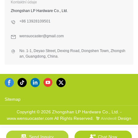
Kontaktní údaje
Zhongshan LP Hardware Co., Ltd.
+86 13928109501
wensuocaster@gmail.com
No. 1-1, Deyao Street, Dexing Road, Dongshen Town, Zhongsh
an, Guangdong, China.
Sitemap
Copyright © 2026 Zhongshan LP Hardware Co., Ltd. -
www.wensuocaster.com All Rights Reserved.
Design
Send Inquiry
Chat Now