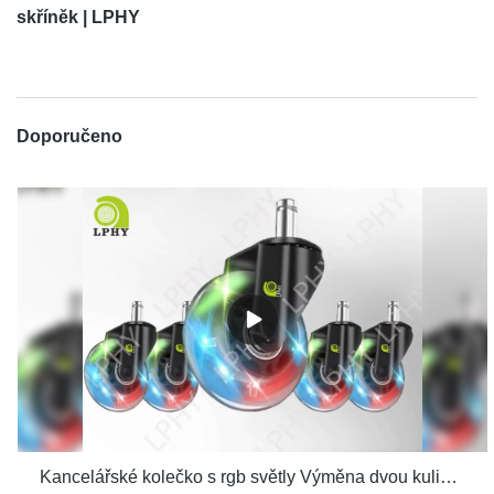
skříněk | LPHY
Doporučeno
Kancelářské kolečko s rgb světly Výměna dvou kuličkových ložisek pro počítačovou herní židli se závitem výrobci odlitků na stopce