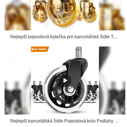
Nejlepší pojezdová kolečka pro kancelářské židle Tovární cena – Dodavatel LPHY& výrobci | Dodavatel LPHY& výrobci | LPHY
Nejlepší kancelářská židle Pojezdová kola Podlahy včetně tvrdého dřeva Perfektní výměna Bezpečné pro vysoké zatížení za psací stůl Tovární cena