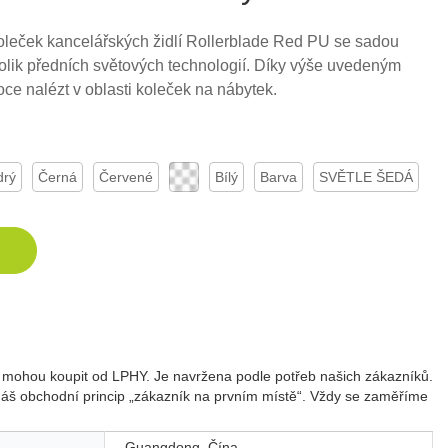
koleček kancelářských židlí Rollerblade Red PU se sadou
lik předních světových technologií. Díky výše uvedeným
oce nalézt v oblasti koleček na nábytek.
rý
Černá
Červené
Bílý
Barva
SVĚTLE ŠEDÁ
ící mohou koupit od LPHY. Je navržena podle potřeb našich zákazníků.
 náš obchodní princip „zákazník na prvním místě“. Vždy se zaměříme
Guangdong, Čína