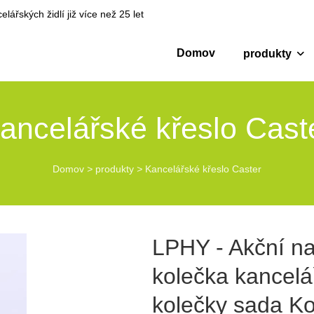
ářských židlí již více než 25 let
Domov
produkty
ancelářské křeslo Cast
Domov
>
produkty
>
Kancelářské křeslo Caster
LPHY - Akční n
kolečka kancelá
kolečky sada Ko