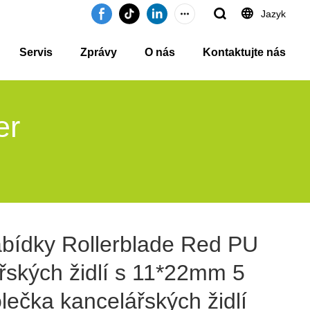
Jazyk
Servis
Zprávy
O nás
Kontaktujte nás
er
abídky Rollerblade Red PU
řských židlí s 11*22mm 5
lečka kancelářských židlí