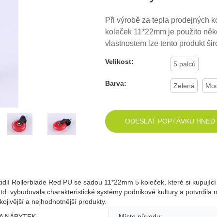
Při výrobě za tepla prodejných 
koleček 11*22mm je použito něko
vlastnostem lze tento produkt šir
Velikost:
5 palců
Barva:
Zelená
Mod
ODESLAT POPTÁVKU HNED
h židlí Rollerblade Red PU se sadou 11*22mm 5 koleček, které si kupuj
d. vybudovala charakteristické systémy podnikové kultury a potvrdila
ojivější a nejhodnotnější produkty.
A NÁBYTEK
Místo původu: