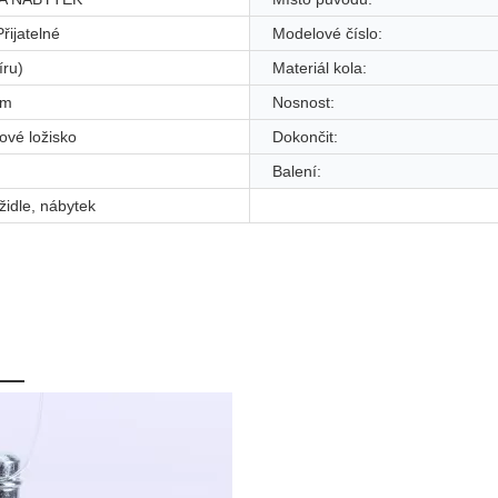
ijatelné
Modelové číslo:
íru)
Materiál kola:
mm
Nosnost:
kové ložisko
Dokončit:
Balení:
židle, nábytek