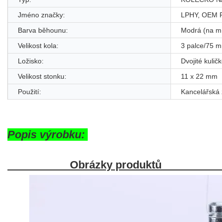
Jméno značky:
LPHY, OEM Př
Barva běhounu:
Modrá (na m
Velikost kola:
3 palce/75 
Ložisko:
Dvojité kulič
Velikost stonku:
11 x 22 mm
Použití:
Kancelářská 
Popis výrobku:
Obrázky produktů