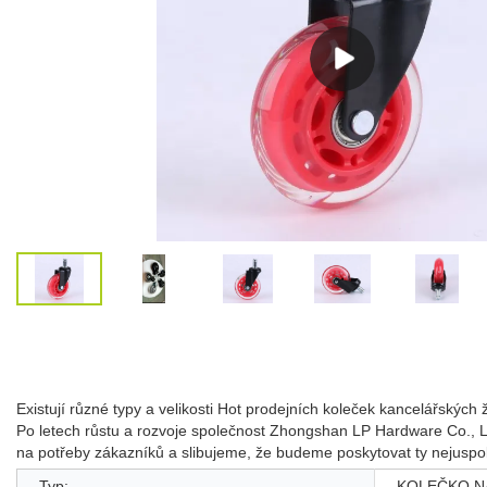
Existují různé typy a velikosti Hot prodejních koleček kancelářskýc
Po letech růstu a rozvoje společnost Zhongshan LP Hardware Co., Lt
na potřeby zákazníků a slibujeme, že budeme poskytovat ty nejuspok
Typ:
KOLEČKO N