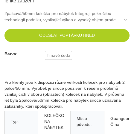
lehké zatížení
2palcová/50mm kolečka pro nábytek Integrují pokročilou
technologii podniku, vynikající výkon a vysoký objem prodeje,
což podniku pomáhá stát se lídrem v oboru. Navíc je
poskytováno přizpůsobení produktu, abychom se mohli
ODESLAT POPTÁVKU HNED
postarat o různé potřeby.
Barva:
Tmavě šedá
Pro klienty jsou k dispozici různé velikosti koleček pro nábytek 2
palce/50 mm. Výrobek je široce používán k řešení problémů
vznikajících v oboru (oblastech) koleček na nábytek. V průběhu
let byla 2palcová/50mm kolečka pro nábytek široce uznávána
zákazníky, kteří spolupracovali.
KOLEČKO
Místo
Guangdong,
Typ:
NA
původu:
Čína
NÁBYTEK