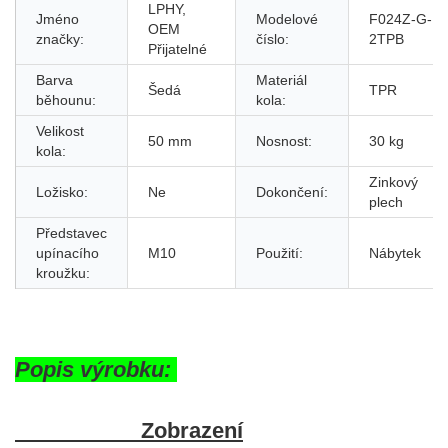
LPHY,
Jméno
Modelové
F024Z-G-
OEM
značky:
číslo:
2TPB
Přijatelné
Barva
Materiál
Šedá
TPR
běhounu:
kola:
Velikost
50 mm
Nosnost:
30 kg
kola:
Zinkový
Ložisko:
Ne
Dokončení:
plech
Představec
upínacího
M10
Použití:
Nábytek
kroužku:
Popis výrobku:
Zobrazení