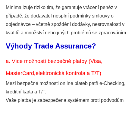
Minimalizuje riziko tím, že garantuje vrácení peněz v
případě, že dodavatel nesplní podmínky smlouvy o
objednávce – včetně zpoždění dodávky, nesrovnalostí v
kvalitě a množství nebo jiných problémů se zpracováním.
Výhody Trade Assurance?
a. Více možností bezpečné platby (Visa,
MasterCard
,
elektronická kontrola a T/T)
Mezi bezpečné možnosti online plateb patří e-Checking,
kreditní karta a T/T.
Vaše platba je zabezpečena systémem proti podvodům
.com.
b.Protect každou online objednávku zdarma
Platební ochrana
,
Ochrana při přepravě
,
Ochrana kvality