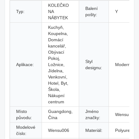
KOLEČKO
Balení
Typ:
NA
Y
pošty:
NÁBYTEK
Kuchyň,
Koupelna,
Domácí
kancelář,
Obývací
Pokoj,
Styl
Aplikace:
Ložnice,
Moderní
designu:
Jídelna,
Venkovní,
Hotel, Byt,
Škola,
Nákupní
centrum
Místo
Guangdong,
Jméno
Wensu
původu:
Čína
značky:
Modelové
Wensu006
Materiál:
Polyuretan
číslo: