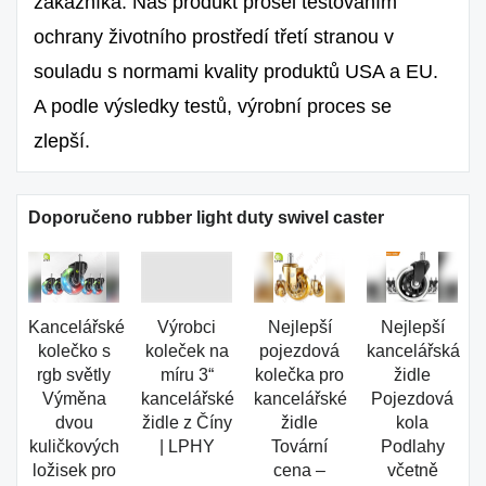
zákazníka. Náš produkt prošel testováním
ochrany životního prostředí třetí stranou v
souladu s normami kvality produktů USA a EU.
A podle výsledky testů, výrobní proces se
zlepší.
Doporučeno rubber light duty swivel caster
Kancelářské
Výrobci
Nejlepší
Nejlepší
kolečko s
koleček na
pojezdová
kancelářská
rgb světly
míru 3“
kolečka pro
židle
Výměna
kancelářské
kancelářské
Pojezdová
dvou
židle z Číny
židle
kola
kuličkových
| LPHY
Tovární
Podlahy
ložisek pro
cena –
včetně