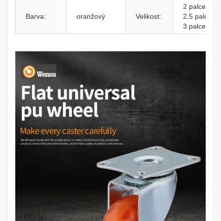
2 palce /
Barva:
oranžový
Velikost:
2,5 palce /
3 palce