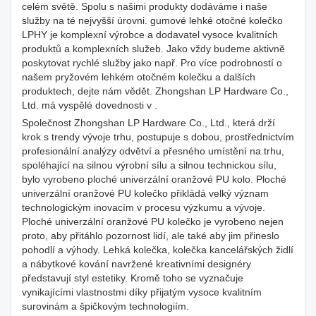
celém světě. Spolu s našimi produkty dodáváme i naše
služby na té nejvyšší úrovni. gumové lehké otočné kolečko
LPHY je komplexní výrobce a dodavatel vysoce kvalitních
produktů a komplexních služeb. Jako vždy budeme aktivně
poskytovat rychlé služby jako např. Pro více podrobností o
našem pryžovém lehkém otočném kolečku a dalších
produktech, dejte nám vědět. Zhongshan LP Hardware Co.,
Ltd. má vyspělé dovednosti v .
Společnost Zhongshan LP Hardware Co., Ltd., která drží
krok s trendy vývoje trhu, postupuje s dobou, prostřednictvím
profesionální analýzy odvětví a přesného umístění na trhu,
spoléhající na silnou výrobní sílu a silnou technickou sílu,
bylo vyrobeno ploché univerzální oranžové PU kolo. Ploché
univerzální oranžové PU kolečko přikládá velký význam
technologickým inovacím v procesu výzkumu a vývoje.
Ploché univerzální oranžové PU kolečko je vyrobeno nejen
proto, aby přitáhlo pozornost lidí, ale také aby jim přineslo
pohodlí a výhody. Lehká kolečka, kolečka kancelářských židlí
a nábytkové kování navržené kreativními designéry
představují styl estetiky. Kromě toho se vyznačuje
vynikajícími vlastnostmi díky přijatým vysoce kvalitním
surovinám a špičkovým technologiím.