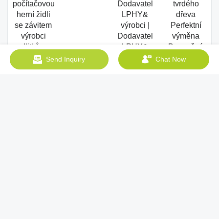
počítačovou
Dodavatel
tvrdého
herní židli
LPHY&
dřeva
se závitem
výrobci |
Perfektní
výrobci
Dodavatel
výměna
odlitků na
LPHY&
Bezpečné
stopce
výrobci |
pro vysoké
Send Inquiry
Chat Now
LPHY
zatížení za
psací stůl
Tovární
cena
Sitemap
Copyright © 2026 Zhongshan LP Hardware Co., Ltd. -
www.wensuocaster.com All Rights Reserved.
Design