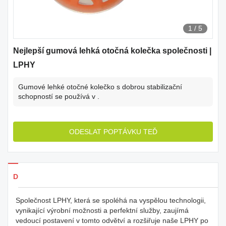
1
/
5
Nejlepší gumová lehká otočná kolečka společnosti |
LPHY
Gumové lehké otočné kolečko s dobrou stabilizační
schopností se používá v .
ODESLAT POPTÁVKU TEĎ
Detaily produkty
Společnost LPHY, která se spoléhá na vyspělou technologii,
vynikající výrobní možnosti a perfektní služby, zaujímá
vedoucí postavení v tomto odvětví a rozšiřuje naše LPHY po