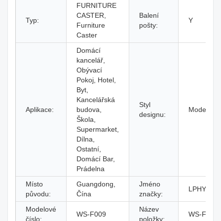
FURNITURE
CASTER,
Balení
Typ:
Y
Furniture
pošty:
Caster
Domácí
kancelář,
Obývací
Pokoj, Hotel,
Byt,
Kancelářská
Styl
Aplikace:
budova,
Moderní
designu:
Škola,
Supermarket,
Dílna,
Ostatní,
Domácí Bar,
Prádelna
Místo
Guangdong,
Jméno
LPHY
původu:
Čína
značky:
Modelové
Název
WS-F009
WS-F009
číslo:
položky: