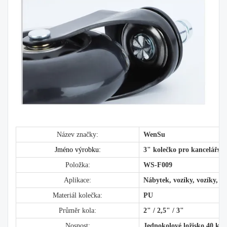
Název značky:
WenSu
Jméno výrobku:
3" kolečko pro kancelářsko
Položka:
WS-F009
Aplikace:
Nábytek, vozíky, vozíky, ka
Materiál kolečka:
PU
Průměr kola:
2" / 2,5" / 3"
Nosnost:
Jednokolové ložisko 40 kg