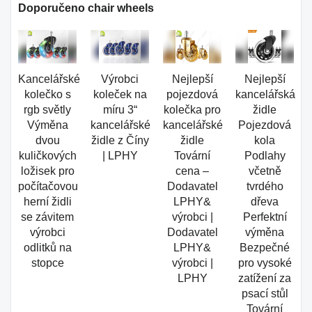
Doporučeno chair wheels
Kancelářské
Výrobci
Nejlepší
Nejlepší
kolečko s
koleček na
pojezdová
kancelářská
rgb světly
míru 3“
kolečka pro
židle
Výměna
kancelářské
kancelářské
Pojezdová
dvou
židle z Číny
židle
kola
kuličkových
| LPHY
Tovární
Podlahy
ložisek pro
cena –
včetně
počítačovou
Dodavatel
tvrdého
herní židli
LPHY&
dřeva
se závitem
výrobci |
Perfektní
výrobci
Dodavatel
výměna
odlitků na
LPHY&
Bezpečné
stopce
výrobci |
pro vysoké
LPHY
zatížení za
psací stůl
Tovární