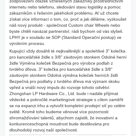
zodpovězení otázek vznesených zákazníky prostřednictvím
internetu nebo telefonu, sledování stavu logistiky a pomoc
zákazníkům s řešením jakéhokoli problému. Ať už chcete
získat více informací o tom, co, proč a jak děláme, vyzkoušet
náš nový produkt - společnost Custom chair Wheels nebo
byste chtěli navázat partnerství, rádi bychom od vás slyšeli.
LPHY je v souladu se SOP (Standard Operační postup) ve
výrobním procesu.
Kupující vždy dosáhli té nejkvalitnější a spolehlivé 3" kolečka
pro kancelářské židle s 3/8" závitovým stonkem Odolné herní
židle Výměna koleček Bezpečná pro výrobce podlah z
tvrdého dřeva. 3" kolečka pro kancelářské židle s 3/8"
závitovým stonkem Odolná výměna koleček herních židlí
Bezpečná pro podlahy z tvrdého dřeva má význam skoku
vpřed a vnáší nový impuls do rozvoje tohoto odvětví.
Zhongshan LP Hardware Co., Ltd. bude i nadále přijímat
vědecké a pokročilé marketingové strategie s cílem zaměřit
se na expanzi trhu a vytvořit kompletní prodejní síť po celém
světě. Kromě toho budeme věnovat více pozornosti
shromažďování talentů, abychom zajistili, že inovativní a
konkurenceschopná moudrost bude destilována pro
dlouhodobý rozvoj naší společnosti.