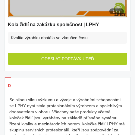
1
/
7
Kola židlí na zakázku společnost | LPHY
Kvalita výrobku obstála ve zkoušce času.
ODESLAT POPTÁVKU TEĎ
Detaily produkty
Se silnou silou výzkumu a vývoje a výrobními schopnostmi
se LPHY nyní stala profesionálním výrobcem a spolehlivým
dodavatelem v oboru. Všechny naše produkty včetně
koleček židlí jsou vyráběny na základě přísného systému
řízení kvality a mezinárodních norem. kolečka židlí LPHY má
skupinu servisních profesionálů, kteří jsou zodpovědní za