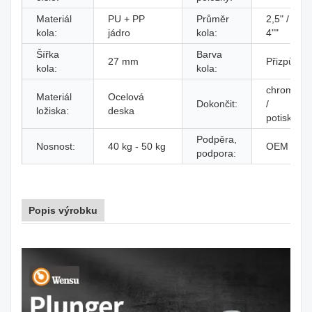
Materiál
PU + PP
Průměr
2,5" / 3" /
kola:
jádro
kola:
4""
Šířka
Barva
27 mm
Přizpůsobi
kola:
kola:
chromova
Materiál
Ocelová
Dokončit:
/
ložiska:
deska
potiskova
Podpěra,
Nosnost:
40 kg - 50 kg
OEM / O
podpora:
Popis výrobku