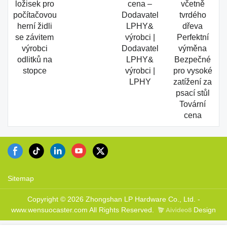
ložisek pro
cena –
včetně
počítačovou
Dodavatel
tvrdého
herní židli
LPHY&
dřeva
se závitem
výrobci |
Perfektní
výrobci
Dodavatel
výměna
odlitků na
LPHY&
Bezpečné
stopce
výrobci |
pro vysoké
LPHY
zatížení za
psací stůl
Tovární
cena
Sitemap
Copyright © 2026 Zhongshan LP Hardware Co., Ltd. -
www.wensuocaster.com All Rights Reserved.
Design