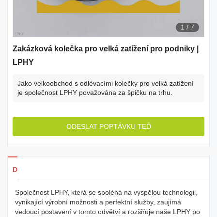
1
/
7
Zakázková kolečka pro velká zatížení pro podniky |
LPHY
Jako velkoobchod s odlévacími kolečky pro velká zatížení
je společnost LPHY považována za špičku na trhu.
ODESLAT POPTÁVKU TEĎ
Detaily produkty
Společnost LPHY, která se spoléhá na vyspělou technologii,
vynikající výrobní možnosti a perfektní služby, zaujímá
vedoucí postavení v tomto odvětví a rozšiřuje naše LPHY po