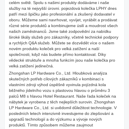
celém světě. Spolu s našimi produkty dodáváme i naše
služby na té nejvyšší úrovni. pojezdová kolečka LPHY dnes
patří mezi špičku jako profesionální a zkušený dodavatel v
oboru. Můžeme sami navrhovat, vyvíjet, vyrábět a prodávat
různé série produktů a kombinujeme úsilí a moudrost všech
našich zaměstnanců. Jsme také zodpovědní za nabídku
široké škály služeb pro zákazníky, včetně technické podpory
a rychlých Q&A služeb. Můžete se dozvědět více o našem
novém produktu koleček pro velká zatížení a naší
společnosti, když nás budete přímo kontaktovat. Díky
vědecké struktuře a mnoha funkcím jsou naše kolečka pro
velká zatížení jedinečná.
Zhongshan LP Hardware Co., Ltd. Hloubková analýza
skutečných potřeb cílových zákazníků v kombinaci s
vlastními zdroji výhod úspěšně vyvinula pojízdná kola
běžného jídelního vozu s plastovou hlavou o průměru 3
palců M8 s hlavou Hotel Restaurant. Naše řada koleček na
nábytek je vyrobena z těch nejlepších surovin. Zhongshan
LP Hardware Co., Ltd. si uvědomil důležitost technologie. V
posledních letech intenzivně investujeme do zlepšování a
upgradů technologií a do výzkumu a vývoje nových
produktů. Tímto způsobem můžeme zaujmout