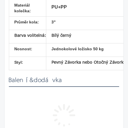
Materiál
PU+PP
kolečka:
Průměr kola:
3"
Barva volitelná:
Bílý černý
Nosnost:
Jednokolové ložisko 50 kg
Pevný
Závorka
nebo Otočný
Závorka
Styl:
Balení&dodávka