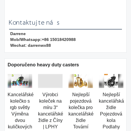
Kontaktujte nás
Darrene
Mob/Whatsapp:+86 15018420988
Wechat: darrenwx88
Doporučeno heavy duty casters
Kancelářské
Výrobci
Nejlepší
Nejlepší
kolečko s
koleček na
pojezdová
kancelářská
rgb světly
míru 3“
kolečka pro
židle
Výměna
kancelářské
kancelářské
Pojezdová
dvou
židle z Číny
židle
kola
kuličkových
| LPHY
Tovární
Podlahy