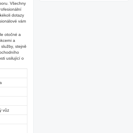
oboru. Všechny
ofesionální
kékoli dotazy
esionálové vám
le otočné a
nkcemi a
služby, stejně
obchodního
i usilující o
a
ý vůz