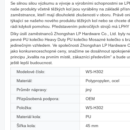
Se silnou silou výzkumu a vývoje a výrobními schopnostmi se L
naše produkty včetně těžkých kol jsou vyráběny na základě přís
zaměstnance, kteří mají dlouholeté zkušenosti v oboru. Právě oni
týkající se našeho nového produktu těžkých kol nebo se chcete d
rádi kdykoli pomohou. Představením pokročilých strojů má LPHY d
Díky úsilí zaměstnanců Zhongshan LP Hardware Co., Ltd. byly na
pevné PU kolečko Heavy Duty PU kolečko Mosazné kolečko s brzd
jedinečným vzhledem. Ve společnosti Zhongshan LP Hardware Co., 
jako konkurenceschopné ceny, snažíme se dosáhnout spokojené
principu „kvalita na prvním místě, zákazníci především“ a bude u
ještě lepší budoucnost.
Modelové číslo:
WS-H302
Materiál:
Polypropylen, ocel
Průměr nápravy:
jiný
Přizpůsobená podpora:
OEM
Položka:
WS-H302
Materiál kola:
PU
Šířka kola:
45 mm