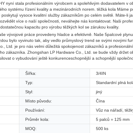
PHY nyní stala profesionálním výrobcem a spolehlivým dodavatelem v 
ného systému řízení kvality a mezinárodních norem. těžká kola Máme pr
 poskytují vysoce kvalitní služby zákazníkům po celém světě. Máte-li ja
ozvědět více o naší společnosti, neváhejte nás kontaktovat. Naši prof
ostatečnou kapacitu pro výrobu těžkých kol se zárukou kvality.
še vývojové práce provedeny hladce a efektivně. Naše 5palcové plynu
ou bylo vyvinuto tak, aby vedlo průmyslový trend se svými novými fu
Ltd. je pro nás velmi důležitá spokojenost zákazníků a profesionální 
ho zákazníka. Zhongshan LP Hardware Co., Ltd. se bude vždy držet 
silovat o vybudování ještě konkurenceschopnější a schopnější společnost
Šířka:
3/4IN
Typ:
Standardní plná kol
Styl:
jiný
Místo původu:
Čína
Používání:
Vůz na nářadí, těžk
Průměr kola:
5 palců = 125 mm
MOQ:
500 ks