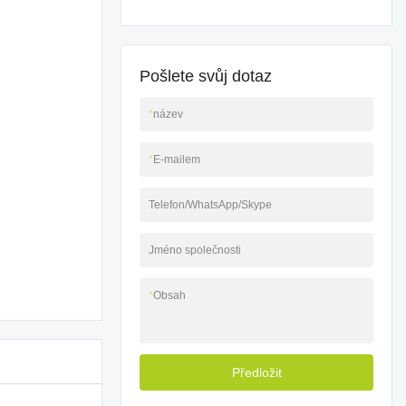
Pošlete svůj dotaz
*
název
*
E-mailem
Telefon/WhatsApp/Skype
Jméno společnosti
*
Obsah
Předložit