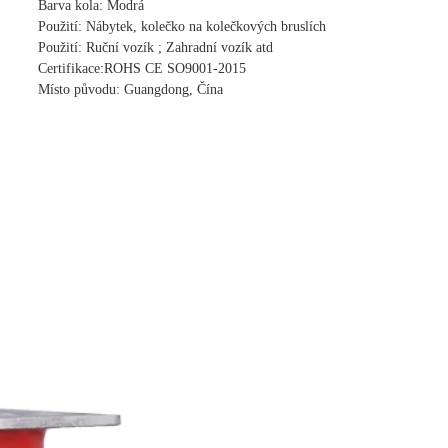
Barva kola: Modrá
Použití: Nábytek, kolečko na kolečkových bruslích
Použití: Ruční vozík ; Zahradní vozík atd
Certifikace:ROHS CE SO9001-2015
Místo původu: Guangdong, Čína