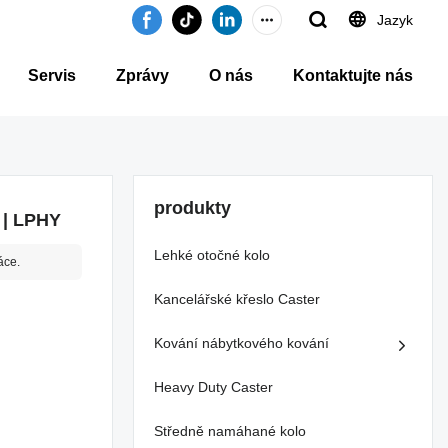
Jazyk
Servis
Zprávy
O nás
Kontaktujte nás
produkty
 | LPHY
Lehké otočné kolo
áce.
Kancelářské křeslo Caster
Kování nábytkového kování
Heavy Duty Caster
Středně namáhané kolo