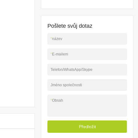
Pošlete svůj dotaz
*
název
*
E-mailem
Telefon/WhatsApp/Skype
Jméno společnosti
*
Obsah
Předložit