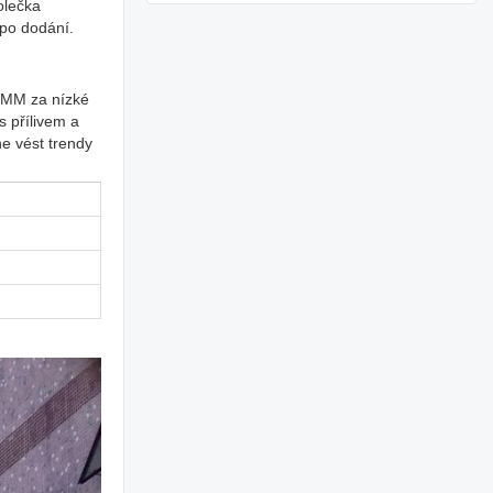
olečka
 po dodání.
25MM za nízké
s přílivem a
ne vést trendy