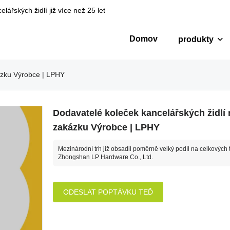
ářských židlí již více než 25 let
Domov
produkty
ázku Výrobce | LPHY
Dodavatelé koleček kancelářských židlí 
zakázku Výrobce | LPHY
Mezinárodní trh již obsadil poměrně velký podíl na celkových 
Zhongshan LP Hardware Co., Ltd.
ODESLAT POPTÁVKU TEĎ