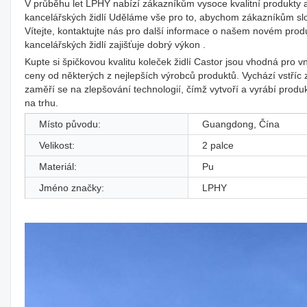
V průběhu let LPHY nabízí zákazníkům vysoce kvalitní produkty a
kancelářských židlí Uděláme vše pro to, abychom zákazníkům sl
Vítejte, kontaktujte nás pro další informace o našem novém produ
kancelářských židlí zajišťuje dobrý výkon .
Kupte si špičkovou kvalitu koleček židlí Castor jsou vhodná pr
ceny od některých z nejlepších výrobců produktů. Vychází vstříc
zaměří se na zlepšování technologií, čímž vytvoří a vyrábí produ
na trhu.
Místo původu:
Guangdong, Čína
Velikost:
2 palce
Materiál:
Pu
Jméno značky:
LPHY