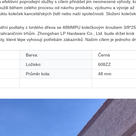
 efektivní poprodejní služby s cílem přinášet jim neomezené výhody. k
oužili během celého procesu od návrhu produktu, výzkumu a vývoje až
ktu koleček kancelářských židlí nebo naší společnosti. Složení koleček
o vnitřní podlahy z tvrdého dřeva se 48MMPU kolečkovým šroubem 3/8*
 zahraničním trhům. Zhongshan LP Hardware Co., Ltd. bude držet krok 
kty, které lépe vyhovují potřebám zákazníků. Naším cílem je jednoho d
Barva:
Černá
Ložisko:
608ZZ
Průměr kola:
48 mm