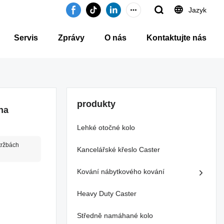
Jazyk
Servis
Zprávy
O nás
Kontaktujte nás
produkty
na
Lehké otočné kolo
tržbách
Kancelářské křeslo Caster
Kování nábytkového kování
Heavy Duty Caster
Středně namáhané kolo