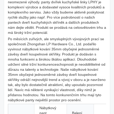
neomezené výhody. panty dvířek kuchyňské linky LPHY je
komplexní výrobce a dodavatel vysoce kvalitních produktů a
komplexního servisu. Jako vždy budeme aktivně poskytovat
rychlé služby jako např. Pro více podrobností o našich
pantech dveří kuchyňských skříněk a dalších produktech
nám dejte vědět. Produkt se prodává na celosvětovém trhu a
má široký tržní potenciál.
Po měsících zuřivých, ale smysluplných vývojových prací se
společnosti Zhongshan LP Hardware Co., Ltd. podařilo
vyvinout nábytkové kování 35mm obyčejné jednosměrné
závěsy dveří koupelnové skříňky. Produkt je dodáván s
mnoha funkcemi a širokou škálou aplikací. Dlouhodobé
udržení silné tržní konkurenceschopnosti je neoddělitelné od
důrazu na talenty a technologie. Naše nábytkové kování
35mm obyčejné jednosměrné závěsy dveří koupelnové
skříňky odráží nejnovější trend a vývoj v oboru a je navrženo
tak, aby bylo dostatečně atraktivní, aby upoutalo pozornost
lidí. Navíc má některé vynikající vlastnosti, díky nimž je
přidanou hodnotou. Na tomto konkurenčním trhu mají tyto
nábytkové panty největší prostor pro ocenění.
Nábytkový
pant,
Balení