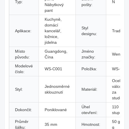
Typ:
N
Nábytkový
pošty:
pant
Kuchyně,
domácí
Styl
Aplikace:
kancelář,
Tradiční
designu:
ložnice,
jídelna
Místo
Guangdong,
Jméno
Wensuo
původu:
Čína
značky:
Modelové
WS-C001
Položka:
WS-C00
číslo:
Ocel
Jednosměrné
válcovan
Styl:
Materiál:
sklouznutí
za
studena
Úhel
110
Dokončit:
Poniklované
otevření:
stupňů
Průměr
50 g - 62
35 mm
Hmotnost:
šálku:
g