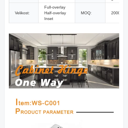
Full-overlay
Velikost:
Half-overlay
MOQ:
2000 ks
Inset