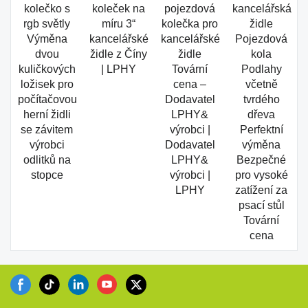
kolečko s
koleček na
pojezdová
kancelářská
rgb světly
míru 3“
kolečka pro
židle
Výměna
kancelářské
kancelářské
Pojezdová
dvou
židle z Číny
židle
kola
kuličkových
| LPHY
Tovární
Podlahy
ložisek pro
cena –
včetně
počítačovou
Dodavatel
tvrdého
herní židli
LPHY&
dřeva
se závitem
výrobci |
Perfektní
výrobci
Dodavatel
výměna
odlitků na
LPHY&
Bezpečné
stopce
výrobci |
pro vysoké
LPHY
zatížení za
psací stůl
Tovární
cena