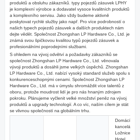
produktů a obsluhu zákazníků. typy pojezdů zásuvek LPHY
je komplexní výrobce a dodavatel vysoce kvalitních produktů
a komplexního servisu. Jako vždy budeme aktivně
poskytovat rychlé služby jako např. Pro více podrobností o
našich typech pojezdů zásuvek a dalších produktech nám
dejte vědět. Společnost Zhongshan LP Hardware Co., Ltd. je
známá svou špičkovou kvalitou typů pojezdů zásuvek a
profesionálními poprodejními službami.
S ohledem na vývoj odvětví a požadavky zákazníků se
společnost Zhongshan LP Hardware Co., Ltd. věnovala
vývoji produktů a dosáhli jsme velkých úspěchů. Zhongshan
LP Hardware Co., Ltd. nabízí vysoký standard služeb spolu s
konkurenceschopnými cenami. Společnost Zhongshan LP
Hardware Co., Ltd. má v úmyslu shromáždit více talentů z
oboru, protože moudrost lidí je pro nás hnaným zdrojem
pokroku. Plánujeme vyčlenit velké množství peněz na vývoj
produktů a upgrady technologií. A co víc, naším cílem je stát
se vlivnou společností na globálním trhu.
Domácí
kancelář,
Ložnice,
Hotel,