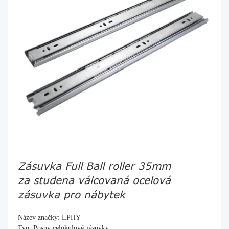
Zásuvka Full Ball roller 35mm
za studena válcovaná ocelová
zásuvka pro nábytek
Název značky: LPHY
Typ: Posuv celokulové zásuvky