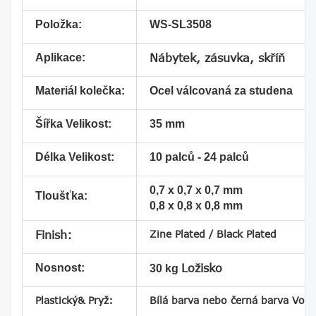
Položka:
WS-SL3508
Aplikace:
Nábytek, zásuvka, skříň
Materiál kolečka:
Ocel válcovaná za studena
Šířka Velikost:
35 mm
Délka Velikost:
10 palců - 24 palců
0,7 x 0,7 x 0,7 mm
Tloušťka:
0,8 x 0,8 x 0,8 mm
Zine Plated / Black Plated
Finish:
Nosnost:
Ložisko
30 kg
Plastický& Pryž:
Bílá barva nebo černá barva Volit