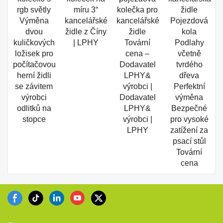
Výměna
kancelářské
kancelářské
Pojezdová
dvou
židle z Číny
židle
kola
kuličkových
| LPHY
Tovární
Podlahy
ložisek pro
cena –
včetně
počítačovou
Dodavatel
tvrdého
herní židli
LPHY&
dřeva
se závitem
výrobci |
Perfektní
výrobci
Dodavatel
výměna
odlitků na
LPHY&
Bezpečné
stopce
výrobci |
pro vysoké
LPHY
zatížení za
psací stůl
Tovární
cena
Sitemap