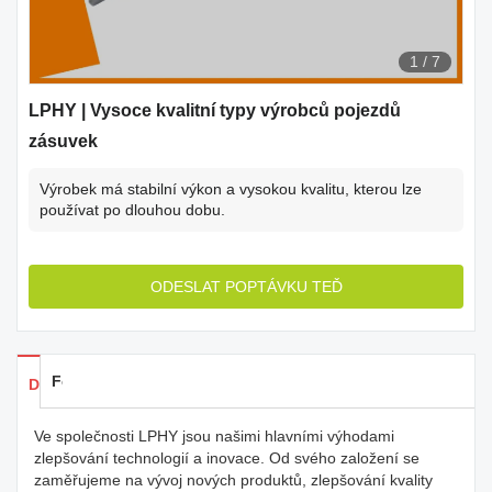
1
/
7
LPHY | Vysoce kvalitní typy výrobců pojezdů
zásuvek
Výrobek má stabilní výkon a vysokou kvalitu, kterou lze
používat po dlouhou dobu.
ODESLAT POPTÁVKU TEĎ
Feedback
Detaily produkty
Ve společnosti LPHY jsou našimi hlavními výhodami
zlepšování technologií a inovace. Od svého založení se
zaměřujeme na vývoj nových produktů, zlepšování kvality