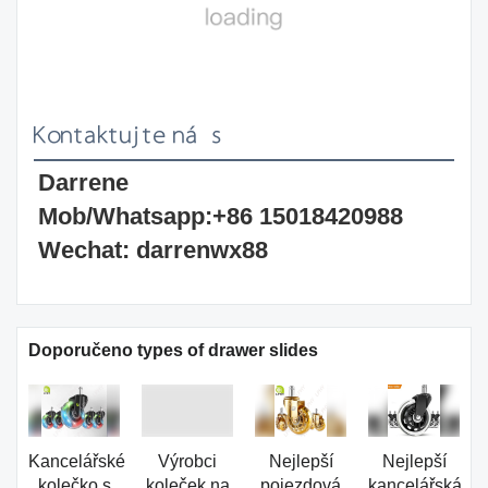
Kontaktujte nás
Darrene
Mob/Whatsapp:+86 15018420988
Wechat: darrenwx88
Doporučeno types of drawer slides
Kancelářské
Výrobci
Nejlepší
Nejlepší
kolečko s
koleček na
pojezdová
kancelářská
rgb světly
míru 3“
kolečka pro
židle