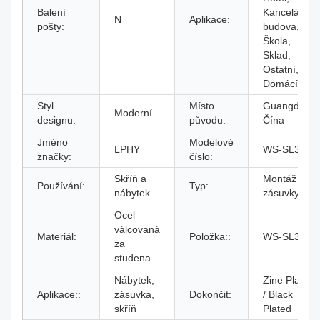
Balení
Kancelářská
N
Aplikace:
pošty:
budova,
Škola,
Sklad,
Ostatní,
Domácí bar
Styl
Místo
Guangdong,
Moderní
designu:
původu:
Čína
Jméno
Modelové
LPHY
WS-SL3507
značky:
číslo:
Skříň a
Montáž
Používání:
Typ:
nábytek
zásuvky
Ocel
válcovaná
Materiál:
Položka::
WS-SL3507
za
studena
Nábytek,
Zine Plated
Aplikace::
zásuvka,
Dokončit:
/ Black
skříň
Plated