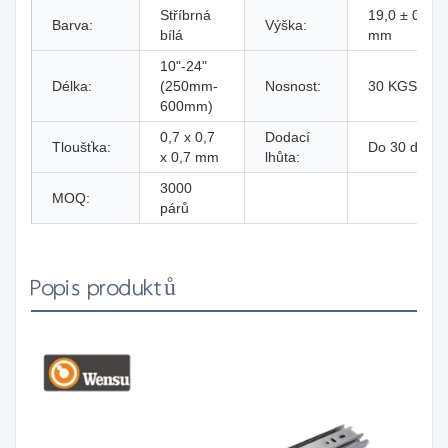
Stříbrná
19,0 ± 0,2
Barva:
Výška:
bílá
mm
10"-24"
Délka:
(250mm-
Nosnost:
30 KGS
600mm)
0,7 x 0,7
Dodací
Tloušťka:
Do 30 dnů
x 0,7 mm
lhůta:
3000
MOQ:
párů
Popis produktů