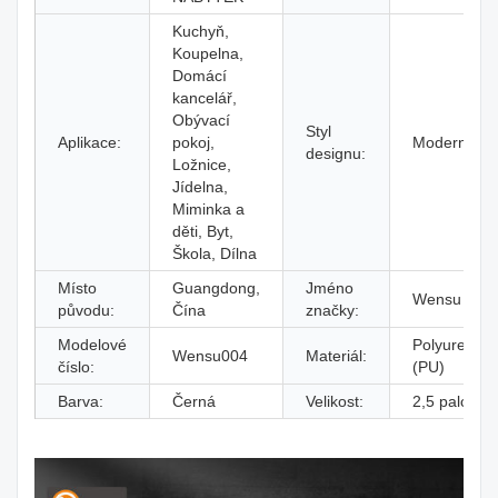
Kuchyň,
Koupelna,
Domácí
kancelář,
Obývací
Styl
Aplikace:
pokoj,
Moderní
designu:
Ložnice,
Jídelna,
Miminka a
děti, Byt,
Škola, Dílna
Místo
Guangdong,
Jméno
Wensu
původu:
Čína
značky:
Modelové
Polyuretan
Wensu004
Materiál:
číslo:
(PU)
Barva:
Černá
Velikost:
2,5 palce