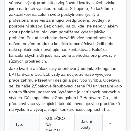
věnovali vývoji produktů a zlepšování kvality služeb, získali
jsme na trzích vysokou reputaci. Slibujeme, že každému
zákazníkovi na celém světě poskytneme rychlý a
profesionální servis zahrnující předprodejní, prodejní a
poprodejní služby. Bez ohledu na to, kde jste nebo v jakém
oboru podnikáte, rádi vám pomůžeme vyřešit jakýkoli
problém. Pokud se chcete dozvědět více podrobností o
našem novém produktu kolečka kancelářských židlí nebo
naší společnosti, neváhejte nás kontaktovat. Kolečka
kancelářských židlí jsou navržena a vhodná pro provozy v
různých prostředích.
Jako kvalitní a zákaznicky orientovaný podnik, Zhongshan
LP Hardware Co., Ltd. vždy zaručuje, že naše vývojová
práce zahrnuje kreativní design a pečlivou výrobu. Očekává
se, že naše 2,5palcové šroubovací černé PU univerzální kolo
upoutá širokou pozornost. Vyrábíme jej v různých barvách a
stylech. Dále společnost Zhongshan LP Hardware Co., Ltd.
představí více vynikajících talentů, investuje více prostředků
na výzkum a vývoj a zlepší konkurenceschopnost trhu.
KOLEČKO
Balení
Typ:
NA
Y
pošty:
NÁBYTEK