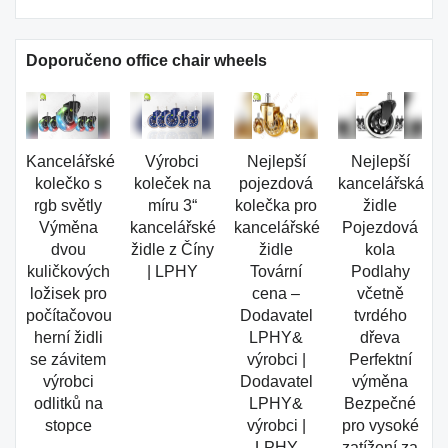
Doporučeno office chair wheels
Kancelářské
Výrobci
Nejlepší
Nejlepší
kolečko s
koleček na
pojezdová
kancelářská
rgb světly
míru 3“
kolečka pro
židle
Výměna
kancelářské
kancelářské
Pojezdová
dvou
židle z Číny
židle
kola
kuličkových
| LPHY
Tovární
Podlahy
ložisek pro
cena –
včetně
počítačovou
Dodavatel
tvrdého
herní židli
LPHY&
dřeva
se závitem
výrobci |
Perfektní
výrobci
Dodavatel
výměna
odlitků na
LPHY&
Bezpečné
stopce
výrobci |
pro vysoké
LPHY
zatížení za