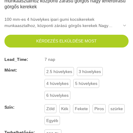
munkaasztalhoz központi zárású görgős nagy teherbírású
görgős kerekek
100 mm-es 4 hüvelykes ipari gumi kocsikerekek
munkaasztalhoz, központi zárású görgős kerekek Nagy
teherbírású görgős kerekek a piacon lévő hasonló
termékekhez képest, összehasonlíthatatlanul kiemelkedő
KÉRDEZÉS ELKÜLDÉSE MOST
előnyökkel rendelkezik a teljesítmény, a minőség, a
megjelenés stb.., és jó hírnévnek örvend a piacon.Az LPHY
összegzi a korábbi termékek hibáit, és folyamatosan fejleszti
Lead_Time:
7 nap
azokat. A 100 mm-es 4 hüvelykes ipari gumi kocsikerekek
munkaasztalhoz, központi zárral ellátott, nagy teherbírású
Méret:
2.5 hüvelykes
3 hüvelykes
görgős kerekek specifikációi az Ön igényei szerint
testreszabhatók.
4 hüvelykes
5 hüvelykes
6 hüvelykes
Szín:
Zöld
Kék
Fekete
Piros
szürke
Egyéb
Terhelhetőség: