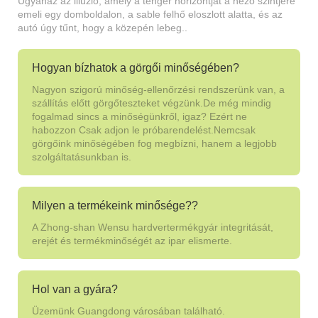
Ugyanaz az illúzió, amely a tenger horizontját a néző szintjére
emeli egy domboldalon, a sable felhő eloszlott alatta, és az
autó úgy tűnt, hogy a közepén lebeg..
Hogyan bízhatok a görgői minőségében?
Nagyon szigorú minőség-ellenőrzési rendszerünk van, a
szállítás előtt görgőteszteket végzünk.De még mindig
fogalmad sincs a minőségünkről, igaz? Ezért ne
habozzon Csak adjon le próbarendelést.Nemcsak
görgőink minőségében fog megbízni, hanem a legjobb
szolgáltatásunkban is.
Milyen a termékeink minősége??
A Zhong-shan Wensu hardvertermékgyár integritását,
erejét és termékminőségét az ipar elismerte.
Hol van a gyára?
Üzemünk Guangdong városában található.