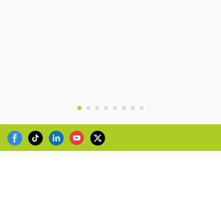
Webhelytérkép
Copyright © 2026 Zhongshan LP Hardware Co., Ltd. -
www.wensuocaster.com All Rights Reserved.
Design