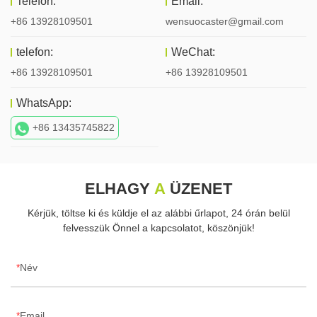
Telefon:
Email:
+86 13928109501
wensuocaster@gmail.com
telefon:
WeChat:
+86 13928109501
+86 13928109501
WhatsApp:
+86 13435745822
ELHAGY
A
ÜZENET
Kérjük, töltse ki és küldje el az alábbi űrlapot, 24 órán belül
felvesszük Önnel a kapcsolatot, köszönjük!
Név
Email