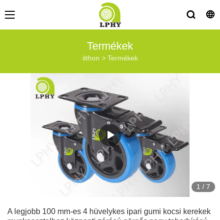
Termékek
itthon
>
Termékek
1
/
7
A legjobb 100 mm-es 4 hüvelykes ipari gumi kocsi kerekek