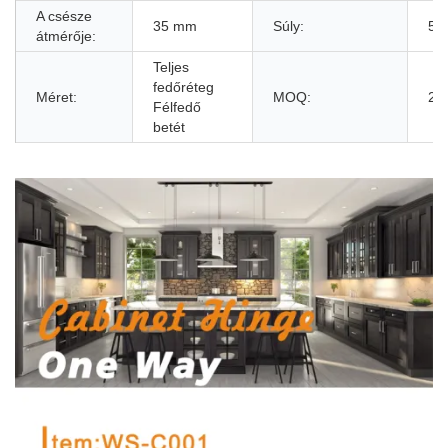
A csésze
35 mm
Súly:
50
átmérője:
Teljes
fedőréteg
Méret:
MOQ:
20
Félfedő
betét