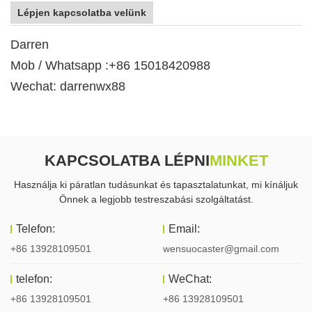
Lépjen kapcsolatba velünk
Darren
Mob / Whatsapp :+86 15018420988
Wechat: darrenwx88
KAPCSOLATBA LÉPNI
MINKET
Használja ki páratlan tudásunkat és tapasztalatunkat, mi kínáljuk
Önnek a legjobb testreszabási szolgáltatást.
Telefon:
Email:
+86 13928109501
wensuocaster@gmail.com
telefon:
WeChat:
+86 13928109501
+86 13928109501