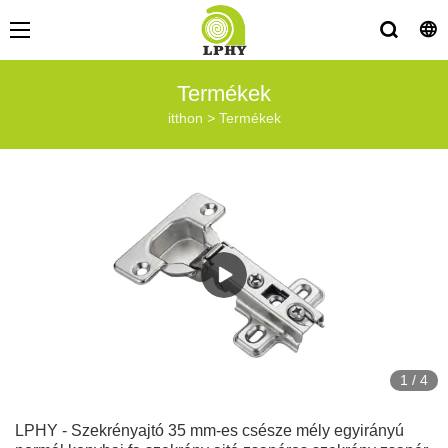
Termékek
itthon
>
Termékek
1
/
4
LPHY - Szekrényajtó 35 mm-es csésze mély egyirányú