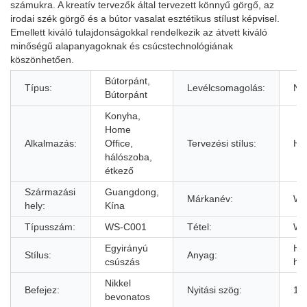
számukra. A kreatív tervezők által tervezett könnyű görgő, az
irodai szék görgő és a bútor vasalat esztétikus stílust képvisel.
Emellett kiváló tulajdonságokkal rendelkezik az átvett kiváló
minőségű alapanyagoknak és csúcstechnológiának
köszönhetően.
Bútorpánt,
Típus:
Levélcsomagolás:
N
Bútorpánt
Konyha,
Home
Alkalmazás:
Office,
Tervezési stílus:
Ha
hálószoba,
étkező
Származási
Guangdong,
Márkanév:
We
hely:
Kína
Típusszám:
WS-C001
Tétel:
WS
Egyirányú
Hi
Stílus:
Anyag:
csúszás
hen
Nikkel
Befejez:
Nyitási szög:
110
bevonatos