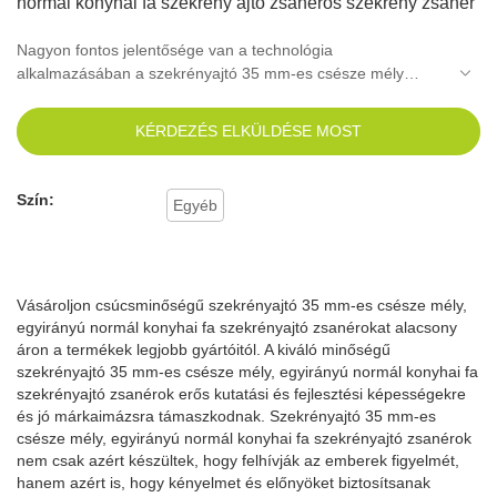
normál konyhai fa szekrény ajtó zsanéros szekrény zsanér
Nagyon fontos jelentősége van a technológia
alkalmazásában a szekrényajtó 35 mm-es csésze mély
egyirányú normál konyhai fa szekrényajtó zsanérok gyártási
gyakorlatában.A bútorpántok területén a termék széles
KÉRDEZÉS ELKÜLDÉSE MOST
körben elfogadott.
Szín:
Egyéb
Vásároljon csúcsminőségű szekrényajtó 35 mm-es csésze mély,
egyirányú normál konyhai fa szekrényajtó zsanérokat alacsony
áron a termékek legjobb gyártóitól. A kiváló minőségű
szekrényajtó 35 mm-es csésze mély, egyirányú normál konyhai fa
szekrényajtó zsanérok erős kutatási és fejlesztési képességekre
és jó márkaimázsra támaszkodnak. Szekrényajtó 35 mm-es
csésze mély, egyirányú normál konyhai fa szekrényajtó zsanérok
nem csak azért készültek, hogy felhívják az emberek figyelmét,
hanem azért is, hogy kényelmet és előnyöket biztosítsanak