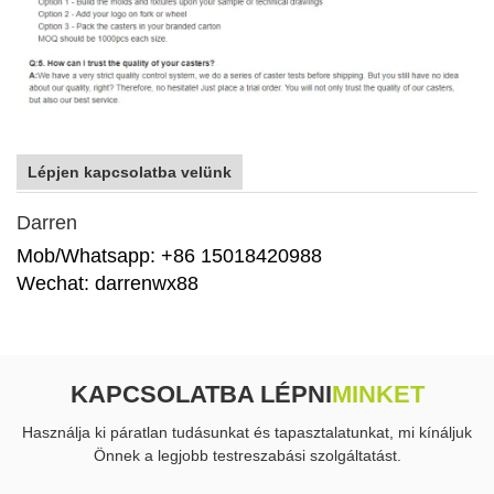
Lépjen kapcsolatba velünk
Darren
Mob/Whatsapp: +86 15018420988
Wechat: darrenwx88
KAPCSOLATBA LÉPNI
MINKET
Használja ki páratlan tudásunkat és tapasztalatunkat, mi kínáljuk
Önnek a legjobb testreszabási szolgáltatást.