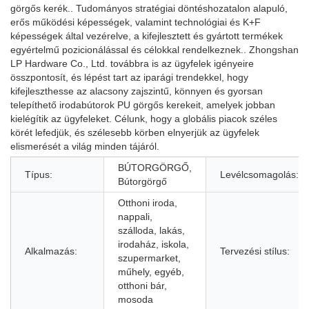
görgős kerék.. Tudományos stratégiai döntéshozatalon alapuló,
erős működési képességek, valamint technológiai és K+F
képességek által vezérelve, a kifejlesztett és gyártott termékek
egyértelmű pozicionálással és célokkal rendelkeznek.. Zhongshan
LP Hardware Co., Ltd. továbbra is az ügyfelek igényeire
összpontosít, és lépést tart az iparági trendekkel, hogy
kifejleszthesse az alacsony zajszintű, könnyen és gyorsan
telepíthető irodabútorok PU görgős kerekeit, amelyek jobban
kielégítik az ügyfeleket. Célunk, hogy a globális piacok széles
körét lefedjük, és szélesebb körben elnyerjük az ügyfelek
elismerését a világ minden tájáról.
BÚTORGÖRGŐ,
Típus:
Levélcsomagolás:
Bútorgörgő
Otthoni iroda,
nappali,
szálloda, lakás,
irodaház, iskola,
Alkalmazás:
Tervezési stílus:
szupermarket,
műhely, egyéb,
otthoni bár,
mosoda