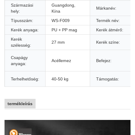
Származási
Guangdong,
Márkanév:
hely:
Kína
Típusszám:
WS-F009
Termék név:
Kerék anyaga:
PU + PP mag
Kerék átmérő:
Kerék
27 mm
Kerék színe:
szélesség:
Csapágy
Acéllemez
Befejez:
anyaga:
Terhelhetőség:
40-50 kg
Támogatás:
termékleírás