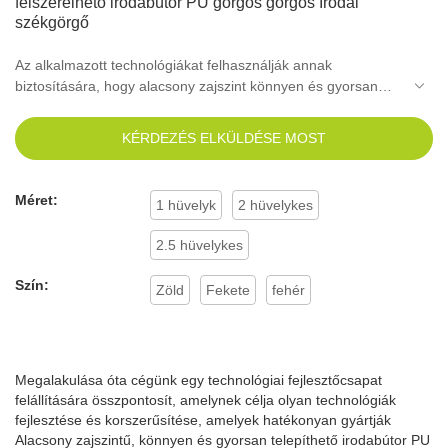
felszerelhető irodabútor PU görgős görgős Irodai
székgörgő
Az alkalmazott technológiákat felhasználják annak
biztosítására, hogy alacsony zajszint könnyen és gyorsan
telepíthető irodabútor A PU görgős kerék teljesítménye
stabil.Alkalmazási köre elég széles ahhoz, hogy lefedje a
KÉRDEZÉS ELKÜLDÉSE MOST
bútorgörgők területét.
Méret:
1 hüvelyk
2 hüvelykes
2.5 hüvelykes
Szín:
Zöld
Fekete
fehér
Megalakulása óta cégünk egy technológiai fejlesztőcsapat
felállítására összpontosít, amelynek célja olyan technológiák
fejlesztése és korszerűsítése, amelyek hatékonyan gyártják
Alacsony zajszintű, könnyen és gyorsan telepíthető irodabútor PU