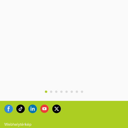
ODM projektet elfogad, gyárunkban mintát készíthetünk.
Webhelytérkép