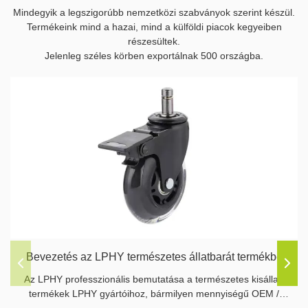
Mindegyik a legszigorúbb nemzetközi szabványok szerint készül.
Termékeink mind a hazai, mind a külföldi piacok kegyeiben
részesültek.
Jelenleg széles körben exportálnak 500 országba.
Bevezetés az LPHY természetes állatbarát termékbe
Az LPHY professzionális bemutatása a természetes kisállat-
termékek LPHY gyártóihoz, bármilyen mennyiségű OEM /