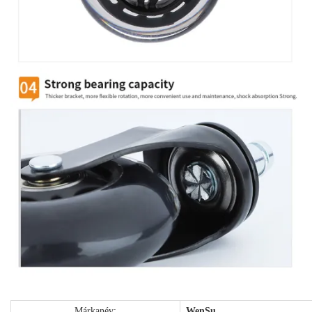
Márkanév:
WenSu