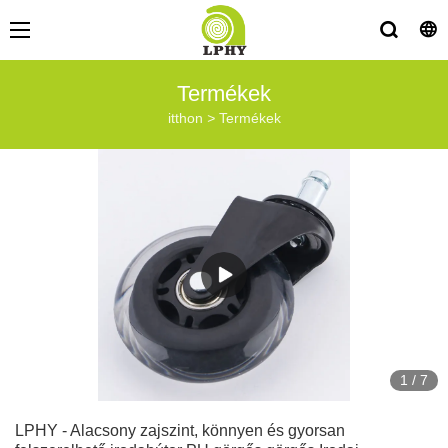
Termékek
itthon
>
Termékek
1
/
7
LPHY - Alacsony zajszint, könnyen és gyorsan