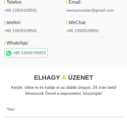
Telefon:
Email:
+86 13928109501
wensuocaster@gmail.com
telefon:
WeChat:
+86 13928109501
+86 13928109501
WhatsApp:
+86 13435745822
ELHAGY
A
ÜZENET
Kérjük, töltse ki és küldje el az alábbi űrlapot, 24 órán belül
felvesszük Önnel a kapcsolatot, köszönjük!
Név