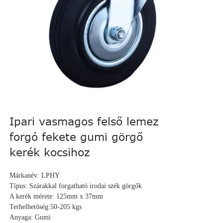
Ipari vasmagos felső lemez
forgó fekete gumi görgő
kerék kocsihoz
Márkanév: LPHY
Típus: Szárakkal forgatható irodai szék görgők
A kerék mérete: 125mm x 37mm
Terhelhetőség:
50-205 kg
s
Anyaga: Gumi