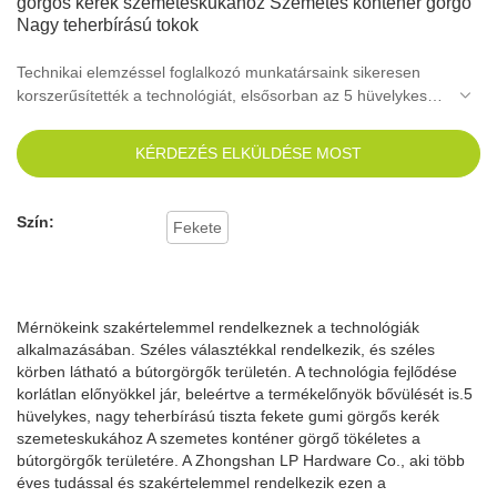
görgős kerék szemeteskukához Szemetes konténer görgő
Nagy teherbírású tokok
Technikai elemzéssel foglalkozó munkatársaink sikeresen
korszerűsítették a technológiát, elsősorban az 5 hüvelykes
nagy teherbírású tiszta fekete gumi görgős kerék
szemeteskukához Szemetes konténer-görgő hatékonyabb
KÉRDEZÉS ELKÜLDÉSE MOST
gyártásához..Számos területen alkalmazható, mint például a
bútorgörgők.
Szín:
Fekete
Mérnökeink szakértelemmel rendelkeznek a technológiák
alkalmazásában. Széles választékkal rendelkezik, és széles
körben látható a bútorgörgők területén. A technológia fejlődése
korlátlan előnyökkel jár, beleértve a termékelőnyök bővülését is.5
hüvelykes, nagy teherbírású tiszta fekete gumi görgős kerék
szemeteskukához A szemetes konténer görgő tökéletes a
bútorgörgők területére. A Zhongshan LP Hardware Co., aki több
éves tudással és szakértelemmel rendelkezik ezen a