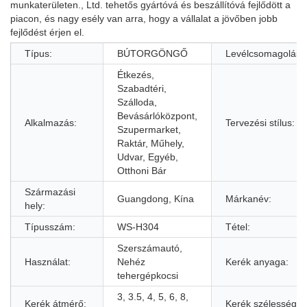
munkaterületen., Ltd. tehetős gyártóvá és beszállítóvá fejlődött a
piacon, és nagy esély van arra, hogy a vállalat a jövőben jobb
fejlődést érjen el.
Típus:
BÚTORGÖNGŐ
Levélcsomagolás:
Étkezés,
Szabadtéri,
Szálloda,
Bevásárlóközpont,
Alkalmazás:
Tervezési stílus:
Szupermarket,
Raktár, Műhely,
Udvar, Egyéb,
Otthoni Bár
Származási
Guangdong, Kína
Márkanév:
hely:
Típusszám:
WS-H304
Tétel:
Szerszámautó,
Használat:
Nehéz
Kerék anyaga:
tehergépkocsi
3, 3.5, 4, 5, 6, 8,
Kerék átmérő:
Kerék szélesség: