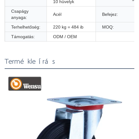
10 hüvelyk
Csapágy
Acél
Befejez:
anyaga:
Terhelhetőség:
220 kg = 484 ib
MOQ:
Támogatás:
ODM / OEM
Termékleírás