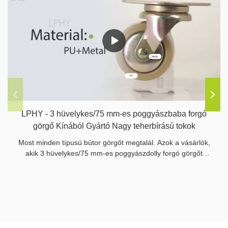
LPHY - 3 hüvelykes/75 mm-es poggyászbaba forgó
görgő Kínából Gyártó Nagy teherbírású tokok
Most minden típusú bútor görgőt megtalál. Azok a vásárlók,
akik 3 hüvelykes/75 mm-es poggyászdolly forgó görgőt
keresnek Kínából, a legjobb minőségű gyártótól, mindent
elérhetnek, amire szükségük van.Az LPHY gondoskodjon
arról, hogy a világ összes vásárlója elérje azokat az eladókat,
akik a termék legjobb minőségét kínálják nekik..