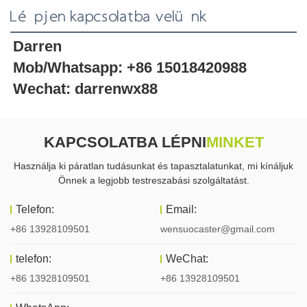
Lépjen kapcsolatba velünk
Darren
Mob/Whatsapp: +86 15018420988
Wechat: darrenwx88
KAPCSOLATBA LÉPNI
MINKET
Használja ki páratlan tudásunkat és tapasztalatunkat, mi kínáljuk
Önnek a legjobb testreszabási szolgáltatást.
Telefon:
Email:
+86 13928109501
wensuocaster@gmail.com
telefon:
WeChat:
+86 13928109501
+86 13928109501