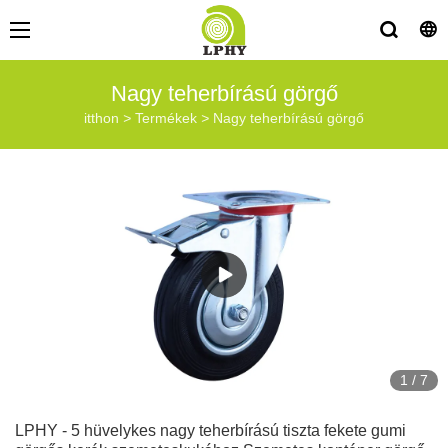
Nagy teherbírású görgő
itthon
>
Termékek
>
Nagy teherbírású görgő
1
/
7
LPHY - 5 hüvelykes nagy teherbírású tiszta fekete gumi