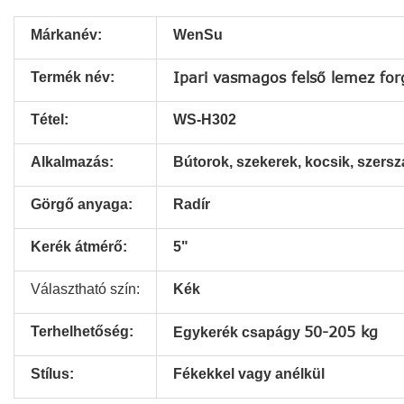
Márkanév:
WenSu
Termék név:
Ipari vasmagos felső lemez for
Tétel:
WS-H302
Alkalmazás:
Bútorok, szekerek, kocsik, szers
Görgő anyaga:
Radír
Kerék átmérő:
5"
Választható szín:
Kék
Terhelhetőség:
50-205 kg
Egykerék csapágy
Stílus:
Fékekkel vagy anélkül