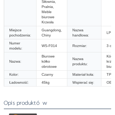
Siłownia,
Pralnia,
Meble
biurowe
Krzesła
Miejsce
Guangdong,
Nazwa
LPH
pochodzenia:
Chiny
handlowa:
Numer
WS-F014
Rozmiar:
3 cal
modelu:
Biurowe
Kółk
Nazwa
Nazwa:
kółko
krzes
produktu:
obrotowe
biur
Kolor:
Czarny
Materiał koła:
TPR
Ładowność:
45kg
Wspierać się:
OEM
Opis produktów