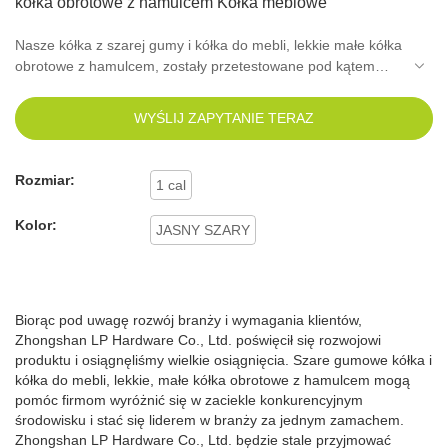
kółka obrotowe z hamulcem Kółka meblowe
Nasze kółka z szarej gumy i kółka do mebli, lekkie małe kółka
obrotowe z hamulcem, zostały przetestowane pod kątem
zgodności z normami międzynarodowymi i krajowymi. Dzięki
oddaniu naszych pracowników, takich jak projektanci i
WYŚLIJ ZAPYTANIE TERAZ
eksperci ds. badań i rozwoju, został zaprojektowany tak, aby
przyciągał wzrok swoim wyglądem i był potężny w swoich
nowo zaktualizowanych funkcjach. Dzięki swoim doskonałym
Rozmiar:
1 cal
funkcjom nasze kółka do lekkich obciążeń, kółka do krzeseł
biurowych i okucia do mebli są znacznie bardziej
Kolor:
JASNY SZARY
konkurencyjne na rynku, przynosząc więcej korzyści
klientom.
Biorąc pod uwagę rozwój branży i wymagania klientów,
Zhongshan LP Hardware Co., Ltd. poświęcił się rozwojowi
produktu i osiągnęliśmy wielkie osiągnięcia. Szare gumowe kółka i
kółka do mebli, lekkie, małe kółka obrotowe z hamulcem mogą
pomóc firmom wyróżnić się w zaciekle konkurencyjnym
środowisku i stać się liderem w branży za jednym zamachem.
Zhongshan LP Hardware Co., Ltd. będzie stale przyjmować