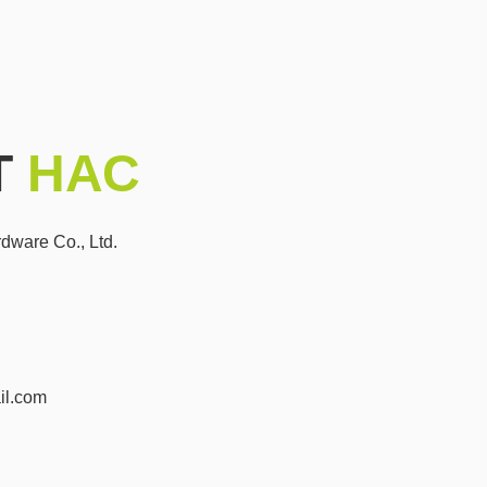
Т
НАС
ware Co., Ltd.
il.com