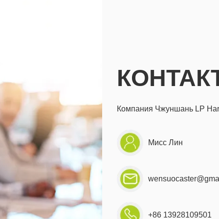
КОНТАК
Компания Чжуншань LP Hard
Мисс Лин
wensuocaster@gma
+86 13928109501