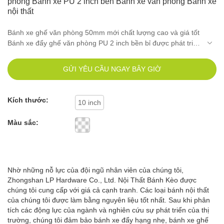
phòng Bánh xe PU 2 inch bền Bánh xe văn phòng Bánh xe
nội thất
Bánh xe ghế văn phòng 50mm mới chất lượng cao và giá tốt
Bánh xe đẩy ghế văn phòng PU 2 inch bền bỉ được phát triển
thông qua nghiên cứu và phát triển độc lập không chỉ có các
chức năng mạnh mẽ mà còn giải quyết được các điểm khó
GỬI YÊU CẦU NGAY BÂY GIỜ
khăn đã gây ra trong ngành công nghiệp trong một thời gian
dài. Các sản phẩm có một loạt các ứng dụng trong tủ đồ nội
thất.
Kích thước:
10 inch
Màu sắc:
Nhờ những nỗ lực của đội ngũ nhân viên của chúng tôi,
Zhongshan LP Hardware Co., Ltd. Nội Thất Bánh Kèo được
chúng tôi cung cấp với giá cả cạnh tranh. Các loại bánh nội thất
của chúng tôi được làm bằng nguyên liệu tốt nhất. Sau khi phân
tích các động lực của ngành và nghiên cứu sự phát triển của thị
trường, chúng tôi đảm bảo bánh xe đẩy hạng nhẹ, bánh xe ghế