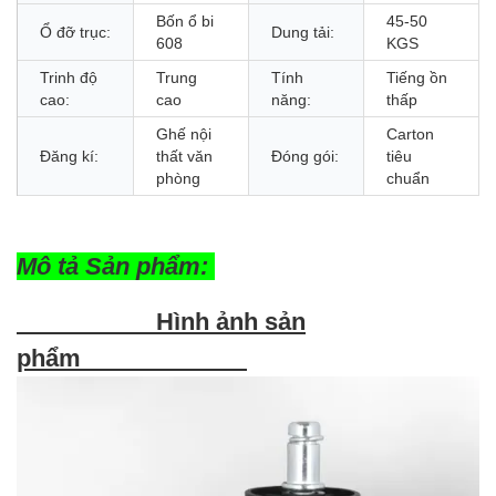
Bốn ổ bi
45-50
Ổ đỡ trục:
Dung tải:
608
KGS
Trinh độ
Trung
Tính
Tiếng ồn
cao:
cao
năng:
thấp
Ghế nội
Carton
Đăng kí:
thất văn
Đóng gói:
tiêu
phòng
chuẩn
Mô tả Sản phẩm:
Hình ảnh sản
phẩm