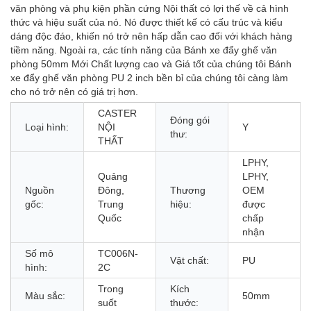
văn phòng và phụ kiện phần cứng Nội thất có lợi thế về cả hình
thức và hiệu suất của nó. Nó được thiết kế có cấu trúc và kiểu
dáng độc đáo, khiến nó trở nên hấp dẫn cao đối với khách hàng
tiềm năng. Ngoài ra, các tính năng của Bánh xe đẩy ghế văn
phòng 50mm Mới Chất lượng cao và Giá tốt của chúng tôi Bánh
xe đẩy ghế văn phòng PU 2 inch bền bỉ của chúng tôi càng làm
cho nó trở nên có giá trị hơn.
CASTER
Đóng gói
Loại hình:
NỘI
Y
thư:
THẤT
LPHY,
Quảng
LPHY,
Nguồn
Đông,
Thương
OEM
gốc:
Trung
hiệu:
được
Quốc
chấp
nhận
Số mô
TC006N-
Vật chất:
PU
hình:
2C
Trong
Kích
Màu sắc:
50mm
suốt
thước: