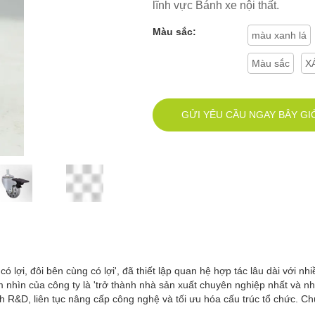
lĩnh vực Bánh xe nội thất.
Màu sắc:
màu xanh lá
Màu sắc
X
GỬI YÊU CẦU NGAY BÂY GI
 lợi, đôi bên cùng có lợi', đã thiết lập quan hệ hợp tác lâu dài với nhi
hìn của công ty là 'trở thành nhà sản xuất chuyên nghiệp nhất và nhà
 R&D, liên tục nâng cấp công nghệ và tối ưu hóa cấu trúc tổ chức. Ch