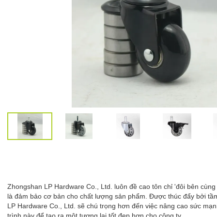
Zhongshan LP Hardware Co., Ltd. luôn đề cao tôn chỉ 'đôi bên cùng có
là đảm bảo cơ bản cho chất lượng sản phẩm. Được thúc đẩy bởi tầm n
LP Hardware Co., Ltd. sẽ chú trọng hơn đến việc nâng cao sức mạnh
trình này để tạo ra một tương lai tốt đẹp hơn cho công ty.