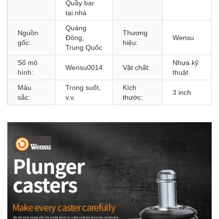
Quầy bar
tại nhà
Quảng
Nguồn
Thương
Đông,
Wensu
gốc:
hiệu:
Trung Quốc
Số mô
Nhựa kỹ
Wensu0014
Vật chất:
hình:
thuật
Màu
Trong suốt,
Kích
3 inch
sắc:
v.v.
thước: