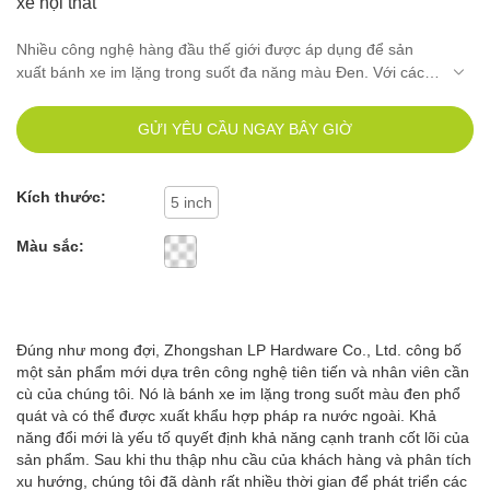
xe nội thất
Nhiều công nghệ hàng đầu thế giới được áp dụng để sản
xuất bánh xe im lặng trong suốt đa năng màu Đen. Với các
tính năng nêu trên, sản phẩm có thể được tìm thấy rộng rãi
trong (các) lĩnh vực Bánh xe nội thất
GỬI YÊU CẦU NGAY BÂY GIỜ
Kích thước:
5 inch
Màu sắc:
Đúng như mong đợi, Zhongshan LP Hardware Co., Ltd. công bố
một sản phẩm mới dựa trên công nghệ tiên tiến và nhân viên cần
cù của chúng tôi. Nó là bánh xe im lặng trong suốt màu đen phổ
quát và có thể được xuất khẩu hợp pháp ra nước ngoài. Khả
năng đổi mới là yếu tố quyết định khả năng cạnh tranh cốt lõi của
sản phẩm. Sau khi thu thập nhu cầu của khách hàng và phân tích
xu hướng, chúng tôi đã dành rất nhiều thời gian để phát triển các