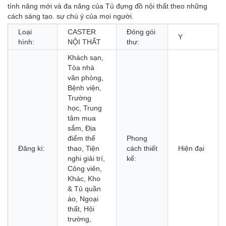
tính năng mới và đa năng của Tủ đựng đồ nội thất theo những
cách sáng tạo. sự chú ý của mọi người.
Loại
CASTER
Đóng gói
Y
hình:
NỘI THẤT
thư:
Khách sạn,
Tòa nhà
văn phòng,
Bệnh viện,
Trường
học, Trung
tâm mua
sắm, Địa
điểm thể
Phong
Đăng kí:
thao, Tiện
cách thiết
Hiện đại
nghi giải trí,
kế:
Công viên,
Khác, Kho
& Tủ quần
áo, Ngoại
thất, Hội
trường,