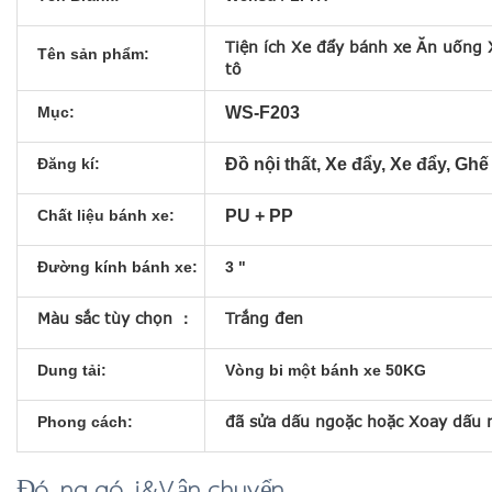
Tiện ích Xe đẩy bánh xe Ăn uống 
Tên sản phẩm:
tô
Mục:
WS-F203
Đăng kí:
Đồ nội thất, Xe đẩy, Xe đẩy, Gh
Chất liệu bánh xe:
PU + PP
Đường kính bánh xe:
3 "
Màu sắc tùy chọn ：
Trắng đen
Dung tải:
Vòng bi một bánh xe 50KG
đã sửa
dấu ngoặc
hoặc Xoay
dấu 
Phong cách:
Đóng gói&Vận chuyển