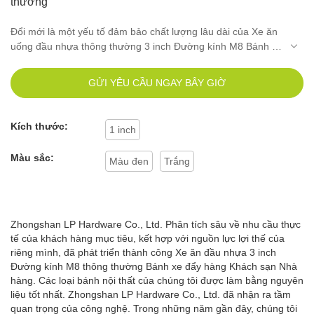
thường
Đổi mới là một yếu tố đảm bảo chất lượng lâu dài của Xe ăn
uống đầu nhựa thông thường 3 inch Đường kính M8 Bánh xe
đẩy cho khách sạn. Dữ liệu đo được cho thấy rằng sản phẩm
đáp ứng các yêu cầu của thị trường. nhu cầu cụ thể của
GỬI YÊU CẦU NGAY BÂY GIỜ
khách hàng của chúng tôi.
Kích thước:
1 inch
Màu sắc:
Màu đen
Trắng
Zhongshan LP Hardware Co., Ltd. Phân tích sâu về nhu cầu thực
tế của khách hàng mục tiêu, kết hợp với nguồn lực lợi thế của
riêng mình, đã phát triển thành công Xe ăn đầu nhựa 3 inch
Đường kính M8 thông thường Bánh xe đẩy hàng Khách sạn Nhà
hàng. Các loại bánh nội thất của chúng tôi được làm bằng nguyên
liệu tốt nhất. Zhongshan LP Hardware Co., Ltd. đã nhận ra tầm
quan trọng của công nghệ. Trong những năm gần đây, chúng tôi