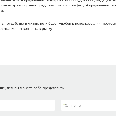
ническом оборудовании, электронном оборудовании, медицинском
оротных транспортных средствах, шасси, шкафах, оборудовании, э
ти.
 неудобства в жизни, но и будет удобен в использовании, поэтом
знание , от контента к рынку.
ше, чем вы можете себе представить.
*
Эл. почта