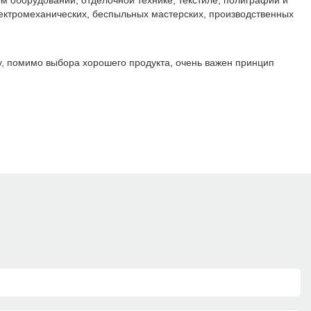
 оборудовании, отделочной технике, текстиле, полиграфии и
лектромеханических, беспыльных мастерских, производственных
у, помимо выбора хорошего продукта, очень важен принцип