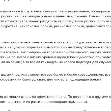
шленные и т. д. в зависимости от их использования; по нагрузке 
ые ролики, направляющие ролики и шнековые стержни. Ролики, торм
ости от материала можно разделить на проводящие ролики, ролики 
иуретана, нейлоновые ролики, резиновые ролики, цельнометалличе
ючают нейлоновые колеса, колеса из суперполиуретана, колеса из
олеса из суперполиуретана и высокопрочные полиуретановые колес
ом воздухе; высокопрочные колеса из синтетического каучука могу
вижение по земле с низким уровнем шума и бесшумностью при ходь
и на земле; в то время как надувные колеса подходят для случае
шагами, ролики становятся все более и более совершенными, все
 суровыми ни были условия, для них есть подходящие ролики.
ия во многих отраслях промышленности. По сравнению с другими
м на рынке, и их развитие в последние годы растет.