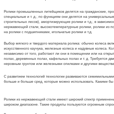
Ролики промышленных литейщиков делятся на гражданские, промы
специальные и т. д.; по функциям они делятся на универсальн
строительных лесов), амортизирующие ролики и т.д.; в зависим
нержавеющей стали, высокотемпературные ролики, ролики из пол
на ролики с подшипниками, игольчатые ролики и т.д.
Выбор мягкого и твердого материала ролика: обычно колеса вкл
искусственного каучука, железные колеса и надувные колеса. К
независимо от того, работают ли они в помещении или на открыт
полах, деревянных полах, кафельных полах и т. д. Требуется д
неровным грунтом или железными опилками и другими веществам
С развитием технологий технологии развиваются семимильными 
больше и больше сред, которые можно использовать. Какими бы
Ролики из нержавеющей стали имеют широкий спектр применен
широком диапазоне. Такие продукты пользуются огромным спросо