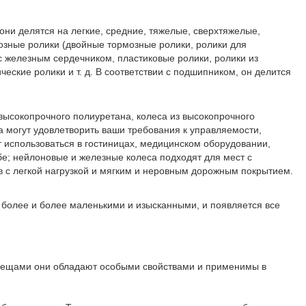
они делятся на легкие, средние, тяжелые, сверхтяжелые,
озные ролики (двойные тормозные ролики, ролики для
с железным сердечником, пластиковые ролики, ролики из
ские ролики и т. д. В соответствии с подшипником, он делится
 высокопрочного полиуретана, колеса из высокопрочного
а могут удовлетворить ваши требования к управляемости,
т использоваться в гостиницах, медицинском оборудовании,
бе; нейлоновые и железные колеса подходят для мест с
в с легкой нагрузкой и мягким и неровным дорожным покрытием.
 более и более маленькими и изысканными, и появляется все
 вещами они обладают особыми свойствами и применимы в